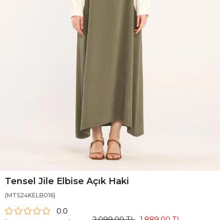
Tensel Jile Elbise Açık Haki
(MTS24KELB016)
0.0
2.099,00 TL
1.889,00 TL