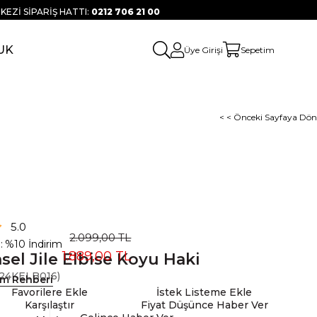
KEZİ SİPARİŞ HATTI:
0212 706 21 00
UK
Üye Girişi
Sepetim
< < Önceki Sayfaya Dön
5.0
2.099,00 TL
:
%
10
İndirim
1.889,00 TL
sel Jile Elbise Koyu Haki
24KELB016)
ım Rehberi
Favorilere Ekle
İstek Listeme Ekle
Karşılaştır
Fiyat Düşünce Haber Ver