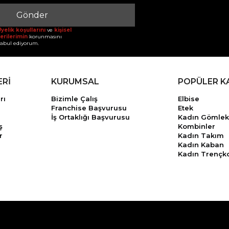
Gönder
yelik koşullarını
ve
kişisel
erilerimin
korunmasını
abul ediyorum.
ERİ
KURUMSAL
POPÜLER K
rı
Bizimle Çalış
Elbise
Franchise Başvurusu
Etek
İş Ortaklığı Başvurusu
Kadın Gömlek
ş
Kombinler
r
Kadın Takım
Kadın Kaban
Kadın Trençk