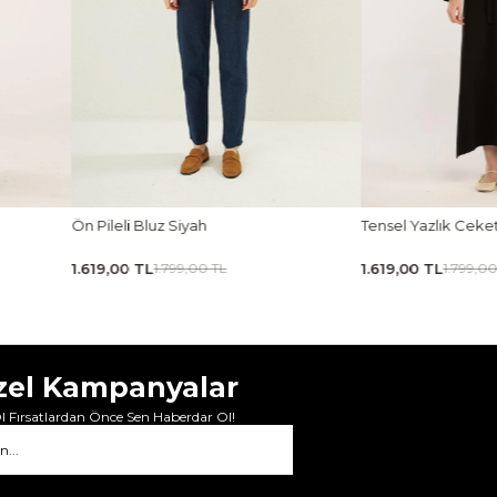
Tensel Yazlık Ceket Siyah
Tensel Jile Elbise K
1.619,00 TL
1.889,00 TL
1.799,00 TL
2.099,0
zel Kampanyalar
 Fırsatlardan Önce Sen Haberdar Ol!