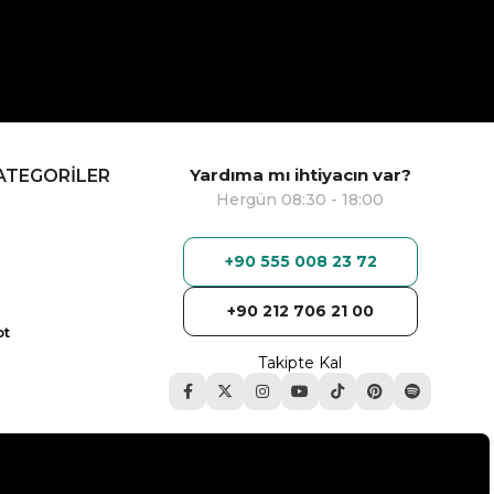
Yardıma mı ihtiyacın var?
ATEGORİLER
Hergün 08:30 - 18:00
+90 555 008 23 72
+90 212 706 21 00
ot
Takipte Kal