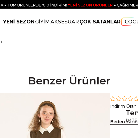
A ● TÜM ÜRÜNLERDE %10 İNDİRİM!
YENİ SEZON ÜRÜNLER
● ÇAĞRI MER
YENİ SEZON
GİYİM
AKSESUAR
ÇOK SATANLAR
ÇOC
i
Benzer Ürünler
İndirim Oranı
Ten
(MTS
Beden Yard