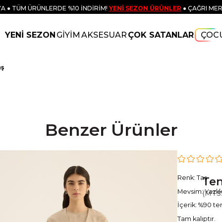
A ● TÜM ÜRÜNLERDE %10 İNDİRİM!
YENİ SEZON ÜRÜNLER
● ÇAĞRI MER
YENİ SEZON
GİYİM
AKSESUAR
ÇOK SATANLAR
ÇOC
aş
Benzer Ürünler
Renk: Taş
Ten
Mevsim: Yazlı
(MTS
İçerik: %90 te
Tam kalıptır.