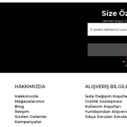
Size Ö
Hemen Kayıt Ol
Ü
v
k
HAKKIMIZDA
ALIŞVERİŞ BİLGİL
Hakkımızda
İade Değişim Koşulla
Mağazalarımız
Gizlilik Sözleşmesi
Blog
Kullanım Koşulları
İletişim
Yurtdışından Alışveri
Sizden Gelenler
Sıkça Sorulan Sorula
Kampanyalar