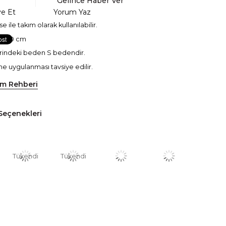
Gelince Haber Ver
ye Et
Yorum Yaz
se ile takım olarak kullanılabilir.
 1.80 cm
rindeki beden S bedendir.
e uygulanması tavsiye edilir.
ım Rehberi
Seçenekleri
Tükendi
Tükendi