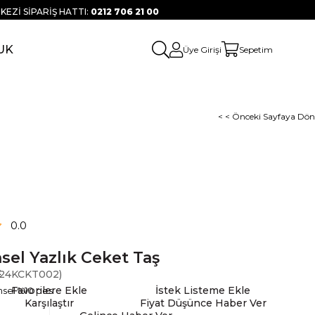
KEZİ SİPARİŞ HATTI:
0212 706 21 00
UK
Üye Girişi
Sepetim
< < Önceki Sayfaya Dön
0.0
sel Yazlık Ceket Taş
k
24KCKT002)
Favorilere Ekle
İstek Listeme Ekle
nsel %10 pes
Karşılaştır
Fiyat Düşünce Haber Ver