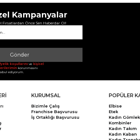
zel Kampanyalar
 Fırsatlardan Önce Sen Haberdar Ol!
Gönder
yelik koşullarını
ve
kişisel
erilerimin
korunmasını
abul ediyorum.
ERİ
KURUMSAL
POPÜLER K
rı
Bizimle Çalış
Elbise
Franchise Başvurusu
Etek
İş Ortaklığı Başvurusu
Kadın Gömlek
ş
Kombinler
r
Kadın Takım
Kadın Kaban
Kadın Trençk