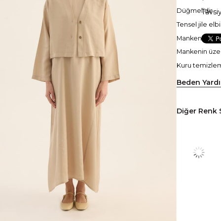
Düğmelidir.
Tavsi
Tensel jile elbi
Manken boyu:
Mankenin üze
Kuru temizlem
Beden Yard
Diğer Renk 