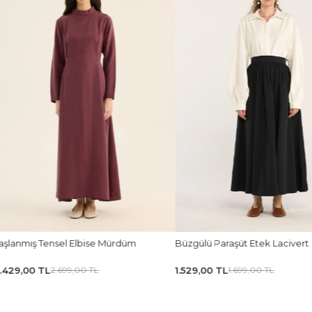
Büzgülü Paraşüt Etek Lacivert
Ön Pileli Bluz Camel
1.529,00 TL
1.619,00 TL
1.699,00 TL
1.799,00 TL