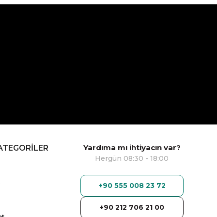
Yardıma mı ihtiyacın var?
ATEGORİLER
Hergün 08:30 - 18:00
+90 555 008 23 72
+90 212 706 21 00
ot