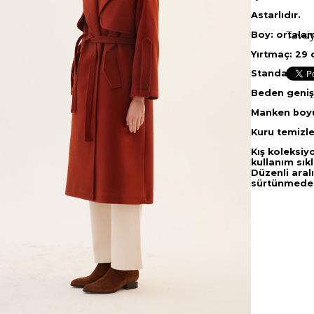
Astarlıdır.
Boy: ortala
Tavsi
Yırtmaç: 29
Standart be
Beden genişl
Manken boyu
Kuru temizle
Kış koleksiy
kullanım sık
Düzenli aral
sürtünmeden