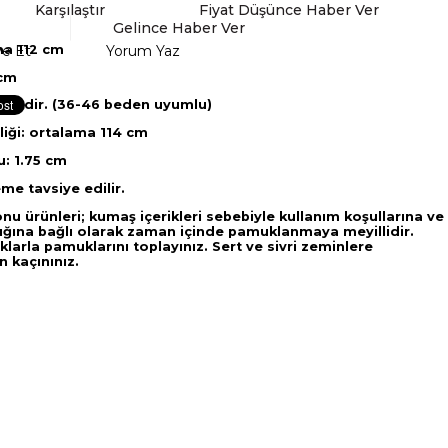
Karşılaştır
Fiyat Düşünce Haber Ver
Gelince Haber Ver
ma 112 cm
ye Et
Yorum Yaz
 cm
dendir. (36-46 beden uyumlu)
iği: ortalama 114 cm
: 1.75 cm
me tavsiye edilir.
onu ürünleri; kumaş içerikleri sebebiyle kullanım koşullarına ve
lığına bağlı olarak zaman içinde pamuklanmaya meyillidir.
ıklarla pamuklarını toplayınız. Sert ve sivri zeminlere
 kaçınınız.