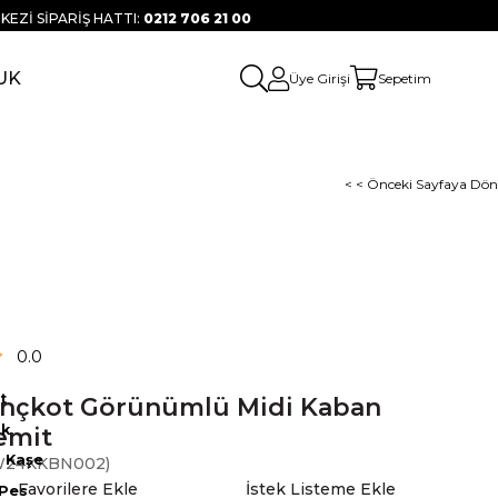
KEZİ SİPARİŞ HATTI:
0212 706 21 00
UK
Üye Girişi
Sepetim
< < Önceki Sayfaya Dön
0.0
t
ençkot Görünümlü Midi Kaban
ık
emit
n Kaşe
W24KKBN002)
Favorilere Ekle
İstek Listeme Ekle
 Pes