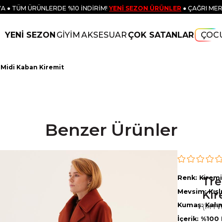
A ● TÜM ÜRÜNLERDE %10 İNDİRİM!
YENİ SEZON ÜRÜNLER
● ÇAĞRI MER
YENİ SEZON
GİYİM
AKSESUAR
ÇOK SATANLAR
ÇOC
Midi Kaban Kiremit
Benzer Ürünler
Renk: Kiremi
Tr
Mevsim: Kışl
Kir
Kumaş: Kalı
(MT
İçerik: %100