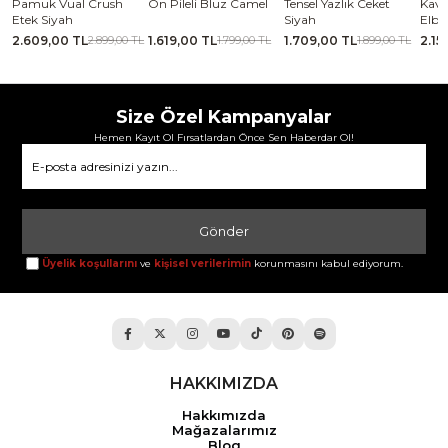
se
Pamuk Vual Crush
Ön Pileli Bluz Camel
Tensel Yazlık Ceket
Kavi
Etek Siyah
Siyah
Elbi
2.609,00 TL
1.619,00 TL
1.709,00 TL
2.15
TL
2.899,00 TL
1.799,00 TL
1.899,00 TL
Size Özel Kampanyalar
Hemen Kayıt Ol Fırsatlardan Önce Sen Haberdar Ol!
Gönder
Üyelik koşullarını
ve
kişisel verilerimin
korunmasını kabul ediyorum.
HAKKIMIZDA
Hakkımızda
Mağazalarımız
Blog