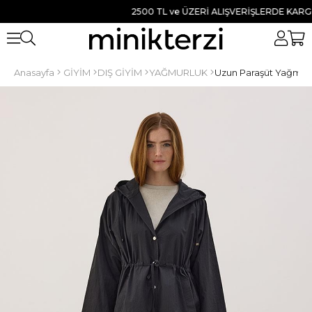
2500 TL ve ÜZERİ ALIŞVERİŞLERDE KARGO B
Anasayfa
GİYİM
DIŞ GİYİM
YAĞMURLUK
Uzun Paraşüt Yağmurl