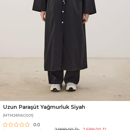
Uzun Paraşüt Yağmurluk Siyah
(MTM261YAG001)
0.0
2.999,00 TL
2.699,00 TL