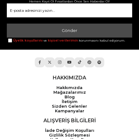
Hemen Kayıt Ol Fırsatlardan Önce Sen Haberdar Ol!
Gönder
Üyelik koşullarını
ve
kişisel verilerimin
korunmasını kabul ediyorum.
HAKKIMIZDA
Hakkımızda
Mağazalarımız
Blog
İletişim
Sizden Gelenler
Kampanyalar
ALIŞVERİŞ BİLGİLERİ
İade Değişim Koşulları
Gizlilik Sözleşmesi