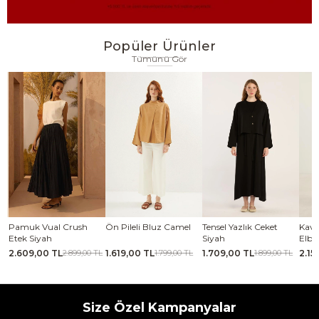
Popüler Ürünler
Tümünü Gör
se
Pamuk Vual Crush
Ön Pileli Bluz Camel
Tensel Yazlık Ceket
Kavi
Etek Siyah
Siyah
Elbi
2.609,00 TL
1.619,00 TL
1.709,00 TL
2.15
TL
2.899,00 TL
1.799,00 TL
1.899,00 TL
Size Özel Kampanyalar