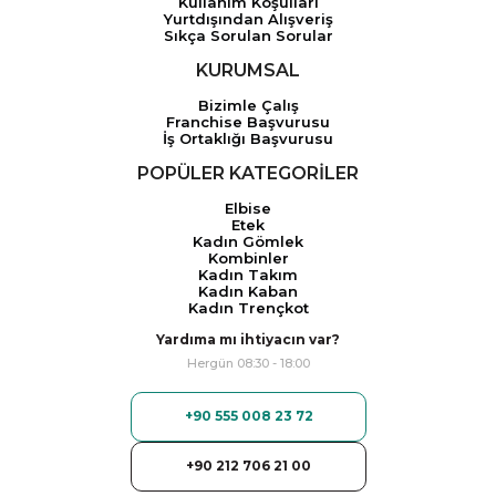
Kullanım Koşulları
Yurtdışından Alışveriş
Sıkça Sorulan Sorular
KURUMSAL
Bizimle Çalış
Franchise Başvurusu
İş Ortaklığı Başvurusu
POPÜLER KATEGORİLER
Elbise
Etek
Kadın Gömlek
Kombinler
Kadın Takım
Kadın Kaban
Kadın Trençkot
Yardıma mı ihtiyacın var?
Hergün 08:30 - 18:00
+90 555 008 23 72
+90 212 706 21 00