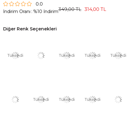
0.0
349,00 TL
314,00 TL
İndirim Oranı
:
%
10
İndirim
Diğer Renk Seçenekleri
Tükendi
Tükendi
Tükendi
Tükendi
Tükendi
Tükendi
Tükendi