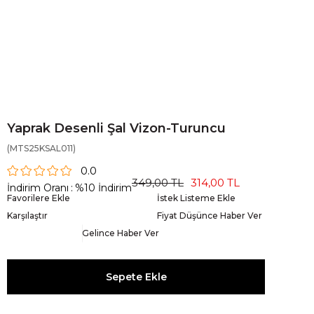
Yaprak Desenli Şal Vizon-Turuncu
(MTS25KSAL011)
0.0
349,00 TL
314,00 TL
İndirim Oranı
:
%
10
İndirim
Favorilere Ekle
İstek Listeme Ekle
Karşılaştır
Fiyat Düşünce Haber Ver
Gelince Haber Ver