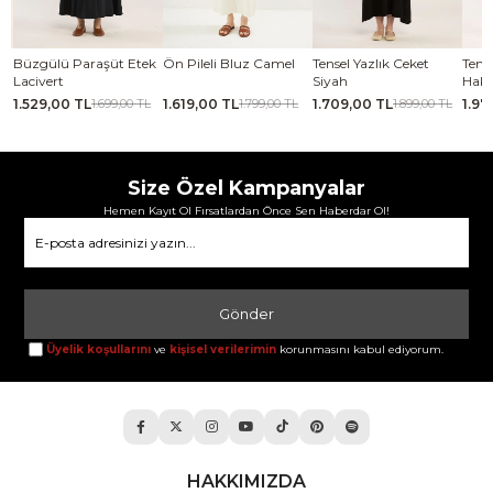
 Paraşüt Etek
Ön Pileli Bluz Camel
Tensel Yazlık Ceket
Tensel Jile Elbis
Siyah
Haki
0 TL
1.619,00 TL
1.709,00 TL
1.979,00 TL
1.699,00 TL
1.799,00 TL
1.899,00 TL
2.1
Size Özel Kampanyalar
Hemen Kayıt Ol Fırsatlardan Önce Sen Haberdar Ol!
Gönder
Üyelik koşullarını
ve
kişisel verilerimin
korunmasını kabul ediyorum.
HAKKIMIZDA