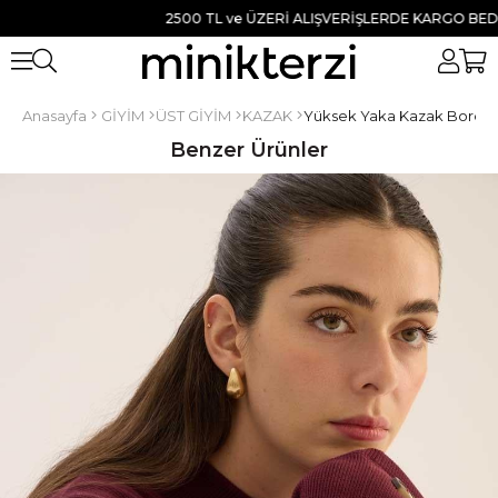
2500 TL ve ÜZERİ ALIŞVERİŞLERDE KARGO BEDAVA ● 
Anasayfa
GİYİM
ÜST GİYİM
KAZAK
Yüksek Yaka Kazak Bordo
Benzer Ürünler