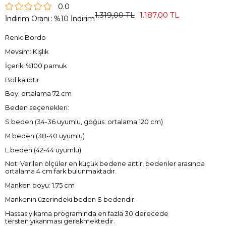
0.0
1.319,00 TL
1.187,00 TL
İndirim Oranı
:
%
10
İndirim
Renk: Bordo
Mevsim: Kışlık
İçerik: %100 pamuk
Bol kalıptır.
Boy: ortalama 72 cm
Beden seçenekleri:
S beden (34-36 uyumlu, göğüs: ortalama 120 cm)
M beden (38-40 uyumlu)
L beden (42-44 uyumlu)
Not: Verilen ölçüler en küçük bedene aittir, bedenler arasında
ortalama 4 cm fark bulunmaktadır.
Manken boyu: 1.75 cm
Mankenin üzerindeki beden S bedendir.
Hassas yıkama programında en fazla 30 derecede
tersten yıkanması gerekmektedir.