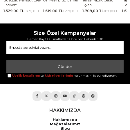
se
Büzgülü Paraşüt Etek
Ön Pileli Bluz Camel
Tensel Yazlık Ceket
Taşl
Lacivert
Siyah
Jile 
1.529,00 TL
1.619,00 TL
1.709,00 TL
1.61
TL
1.699,00 TL
1.799,00 TL
1.899,00 TL
Size Özel Kampanyalar
Hemen Kayıt Ol Fırsatlardan Önce Sen Haberdar Ol!
Gönder
Üyelik koşullarını
ve
kişisel verilerimin
korunmasını kabul ediyorum.
HAKKIMIZDA
Hakkımızda
Mağazalarımız
Blog