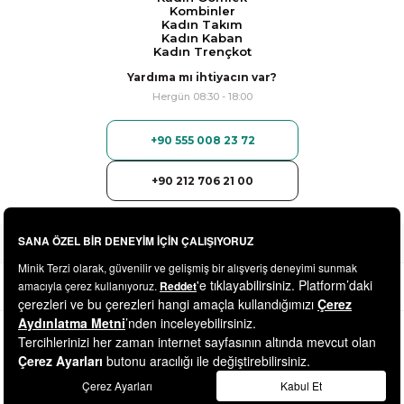
Kombinler
Kadın Takım
Kadın Kaban
Kadın Trençkot
Yardıma mı ihtiyacın var?
Hergün 08:30 - 18:00
+90 555 008 23 72
+90 212 706 21 00
© 2025
minikterzi.com
- Tüm Hakları Saklıdır.