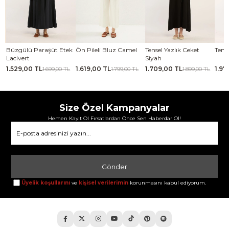
se
Büzgülü Paraşüt Etek
Ön Pileli Bluz Camel
Tensel Yazlık Ceket
Tense
Lacivert
Siyah
1.529,00 TL
1.619,00 TL
1.709,00 TL
1.97
TL
1.699,00 TL
1.799,00 TL
1.899,00 TL
Size Özel Kampanyalar
Hemen Kayıt Ol Fırsatlardan Önce Sen Haberdar Ol!
Gönder
Üyelik koşullarını
ve
kişisel verilerimin
korunmasını kabul ediyorum.