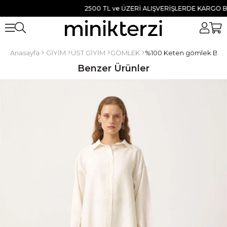
2500 TL ve ÜZERİ ALIŞVERİŞLERDE KARGO BEDAV
Anasayfa
GİYİM
ÜST GİYİM
GÖMLEK
%100 Keten gömlek Bey
Benzer Ürünler