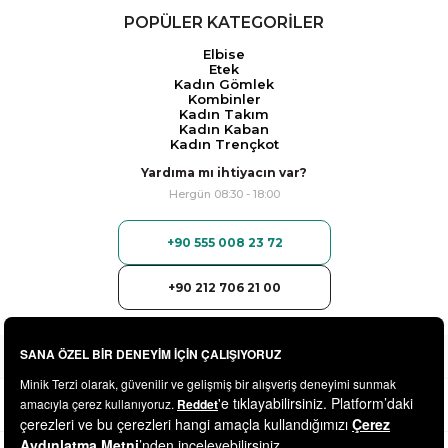
POPÜLER KATEGORİLER
Elbise
Etek
Kadın Gömlek
Kombinler
Kadın Takım
Kadın Kaban
Kadın Trençkot
Yardıma mı ihtiyacın var?
Hergün 08:30 - 18:00
+90 555 008 23 72
+90 212 706 21 00
© 2025
minikterzi.com
- Tüm Hakları Saklıdır.