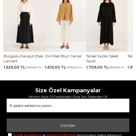
se
Büzgülü Paraşüt Etek
Ön Pileli Bluz Camel
Tensel Yazlık Ceket
Tense
Lacivert
Siyah
1.529,00 TL
1.619,00 TL
1.709,00 TL
1.97
TL
1.699,00 TL
1.799,00 TL
1.899,00 TL
Size Özel Kampanyalar
Hemen Kayıt Ol Fırsatlardan Önce Sen Haberdar Ol!
Gönder
Üyelik koşullarını
ve
kişisel verilerimin
korunmasını kabul ediyorum.