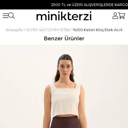
2500 TL ve ÜZERİ ALIŞVERİŞLERDE KARGO BED
Anasayfa
GİYİM
ALT GİYİM
ETEK
%100 Keten Kloş Etek Acı ka
Benzer Ürünler