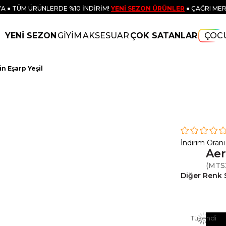
A ● TÜM ÜRÜNLERDE %10 İNDİRİM!
YENİ SEZON ÜRÜNLER
● ÇAĞRI MER
YENİ SEZON
GİYİM
AKSESUAR
ÇOK SATANLAR
ÇOC
n Eşarp Yeşil
İndirim Oranı
Aer
(MTS
Diğer Renk 
Tükendi