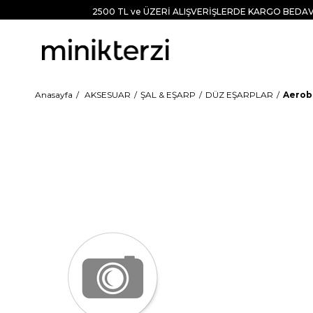
2500 TL ve ÜZERİ ALIŞVERİŞLERDE KARGO BEDAV
Anasayfa
AKSESUAR
ŞAL & EŞARP
DÜZ EŞARPLAR
Aerobi