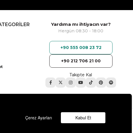
Yardıma mı ihtiyacın var?
ATEGORİLER
Hergün 08:30 - 18:00
+90 555 008 23 72
+90 212 706 21 00
ot
Takipte Kal