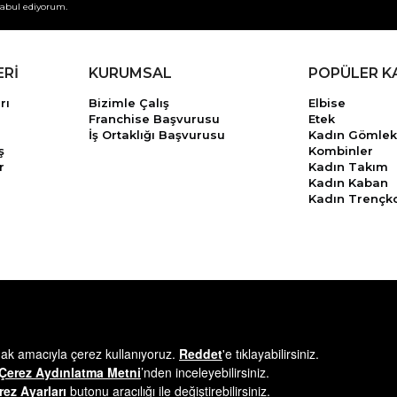
abul ediyorum.
ERİ
KURUMSAL
POPÜLER K
rı
Bizimle Çalış
Elbise
Franchise Başvurusu
Etek
İş Ortaklığı Başvurusu
Kadın Gömlek
ş
Kombinler
r
Kadın Takım
Kadın Kaban
Kadın Trençk
© 2025
minikterzi.com
- Tüm Hakları Saklıdır.