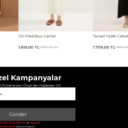
Ön Pileli Bluz Camel
Tensel Yazlık Ceke
1.619,00 TL
1.709,00 TL
1.799,00 TL
1.899,0
zel Kampanyalar
 Fırsatlardan Önce Sen Haberdar Ol!
Gönder
yelik koşullarını
ve
kişisel
erilerimin
korunmasını