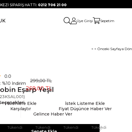
KEZİ SİPARİŞ HATTI:
0212 706 21 00
UK
Üye Girişi
Sepetim
< < Önceki Sayfaya Dön
0.0
299,00 TL
:
%
10
İndirim
269,00 TL
obin Eşarp Yeşil
23KSAL001)
Seçenekleri
Favorilere Ekle
İstek Listeme Ekle
Karşılaştır
Fiyat Düşünce Haber Ver
Gelince Haber Ver
Tükendi
Tükendi
Tükendi
Tükendi