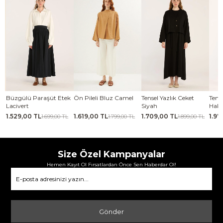
se
Büzgülü Paraşüt Etek
Ön Pileli Bluz Camel
Tensel Yazlık Ceket
Tense
Lacivert
Siyah
Haki
1.529,00 TL
1.619,00 TL
1.709,00 TL
1.97
TL
1.699,00 TL
1.799,00 TL
1.899,00 TL
Size Özel Kampanyalar
Hemen Kayıt Ol Fırsatlardan Önce Sen Haberdar Ol!
Gönder