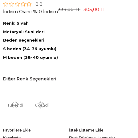
0.0
339,00 TL
305,00 TL
İndirim Oranı
:
%
10
İndirim
Renk: Siyah
Metaryal: Suni deri
Beden seçenekleri:
S beden (34-36 uyumlu)
M beden (38-40 uyumlu)
Diğer Renk Seçenekleri
Tükendi
Tükendi
Favorilere Ekle
İstek Listeme Ekle
Karşılaştır
Fiyat Düşünce Haber Ver