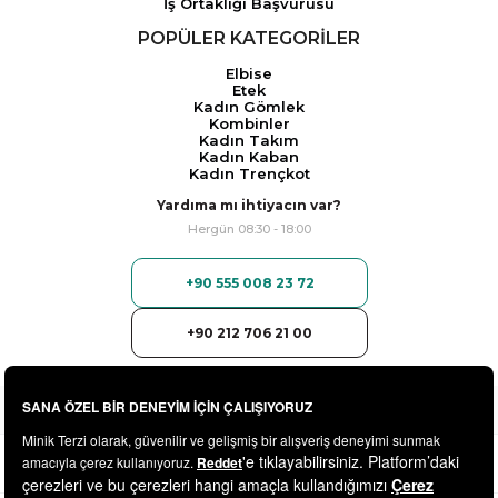
İş Ortaklığı Başvurusu
POPÜLER KATEGORİLER
Elbise
Etek
Kadın Gömlek
Kombinler
Kadın Takım
Kadın Kaban
Kadın Trençkot
Yardıma mı ihtiyacın var?
Hergün 08:30 - 18:00
+90 555 008 23 72
+90 212 706 21 00
© 2025
minikterzi.com
- Tüm Hakları Saklıdır.