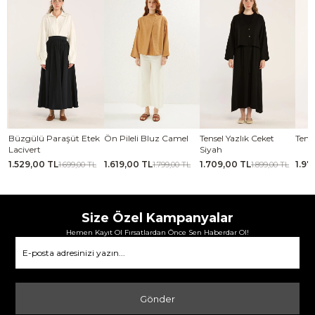
se
Büzgülü Paraşüt Etek
Ön Pileli Bluz Camel
Tensel Yazlık Ceket
Tense
Lacivert
Siyah
1.529,00 TL
1.619,00 TL
1.709,00 TL
1.97
TL
1.699,00 TL
1.799,00 TL
1.899,00 TL
Size Özel Kampanyalar
Hemen Kayıt Ol Fırsatlardan Önce Sen Haberdar Ol!
Gönder