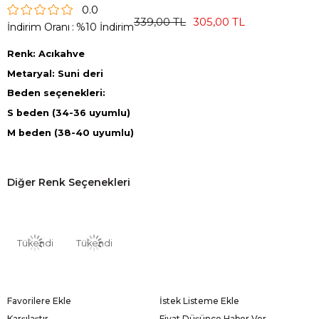
0.0
339,00 TL
305,00 TL
İndirim Oranı
:
%
10
İndirim
Renk: Acıkahve
Metaryal: Suni deri
Beden seçenekleri:
S beden (34-36 uyumlu)
M beden (38-40 uyumlu)
Diğer Renk Seçenekleri
Tükendi
Tükendi
Favorilere Ekle
İstek Listeme Ekle
Karşılaştır
Fiyat Düşünce Haber Ver