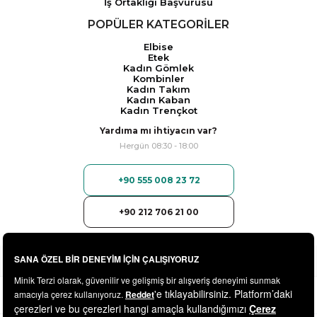
İş Ortaklığı Başvurusu
POPÜLER KATEGORİLER
Elbise
Etek
Kadın Gömlek
Kombinler
Kadın Takım
Kadın Kaban
Kadın Trençkot
Yardıma mı ihtiyacın var?
Hergün 08:30 - 18:00
+90 555 008 23 72
+90 212 706 21 00
© 2025
minikterzi.com
- Tüm Hakları Saklıdır.