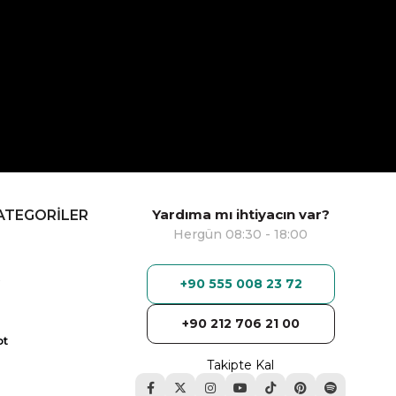
Yardıma mı ihtiyacın var?
ATEGORİLER
Hergün 08:30 - 18:00
+90 555 008 23 72
+90 212 706 21 00
ot
Takipte Kal