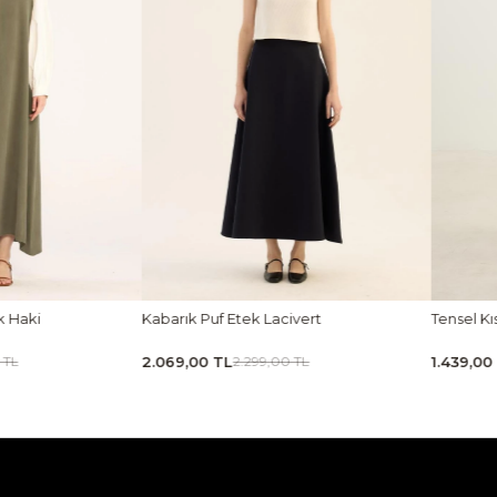
k Haki
Kabarık Puf Etek Lacivert
Tensel K
2.069,00 TL
1.439,00
 TL
2.299,00 TL