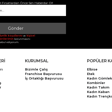
 Fırsatlardan Önce Sen Haberdar Ol!
Gönder
yelik koşullarını
ve
kişisel
erilerimin
korunmasını
abul ediyorum.
ERİ
KURUMSAL
POPÜLER K
rı
Bizimle Çalış
Elbise
Franchise Başvurusu
Etek
İş Ortaklığı Başvurusu
Kadın Gömlek
ş
Kombinler
r
Kadın Takım
Kadın Kaban
Kadın Trençk