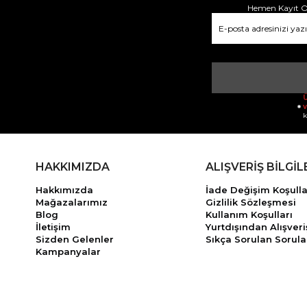
Hemen Kayıt Ol
Ü
v
k
HAKKIMIZDA
ALIŞVERİŞ BİLGİL
Hakkımızda
İade Değişim Koşulla
Mağazalarımız
Gizlilik Sözleşmesi
Blog
Kullanım Koşulları
İletişim
Yurtdışından Alışveri
Sizden Gelenler
Sıkça Sorulan Sorula
Kampanyalar