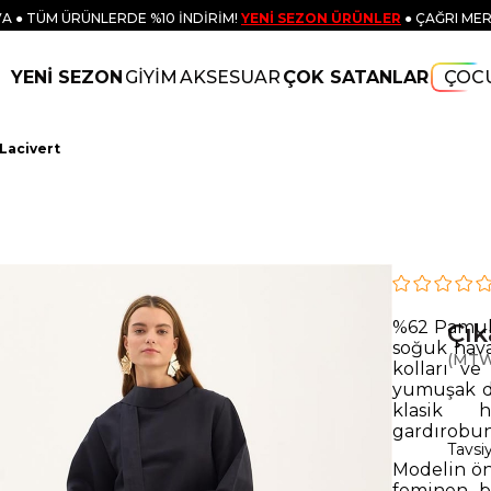
A ● TÜM ÜRÜNLERDE %10 İNDİRİM!
YENİ SEZON ÜRÜNLER
● ÇAĞRI MER
YENİ SEZON
GİYİM
AKSESUAR
ÇOK SATANLAR
ÇOC
 Lacivert
%62 Pamuk 
Çık
soğuk haval
(MTW
kolları v
yumuşak do
klasik 
gardırobun
Tavsi
Modelin ön 
feminen bi