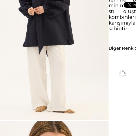
minimalist 
stil oluş
kombinler
karışımıy
sahiptir.
Diğer Renk 