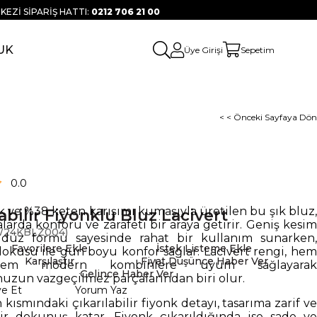
KEZİ SİPARİŞ HATTI:
0212 706 21 00
UK
Üye Girişi
Sepetim
< < Önceki Sayfaya Dön
0.0
ve %38 keten karışımı kumaşıyla üretilen bu şık bluz,
abilir Fiyonklu Bluz Lacivert
arda konforu ve zarafeti bir araya getirir. Geniş kesim
24KBLZ004)
e düz formu sayesinde rahat bir kullanım sunarken,
Favorilere Ekle
İstek Listeme Ekle
kusu ile gün boyu konfor sağlar. Lacivert rengi, hem
Karşılaştır
Fiyat Düşünce Haber Ver
hem modern kombinlere uyum sağlayarak
Gelince Haber Ver
uzun vazgeçilmez parçalarından biri olur.
ye Et
Yorum Yaz
kısmındaki çıkarılabilir fiyonk detayı, tasarıma zarif ve
r dokunuş katar. Fiyonk çıkarıldığında ise sade ve