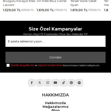
k
Ön Pileli Bluz Camel
Tensel Yazlık Ceket
Tensel Jile Elbise Açık
Kaba
Siyah
Haki
Laciv
1.619,00 TL
1.619,00 TL
1.889,00 TL
2.06
1.799,00 TL
1.799,00 TL
2.099,00 TL
Size Özel Kampanyalar
Hemen Kayıt Ol Fırsatlardan Önce Sen Haberdar Ol!
Gönder
Üyelik koşullarını
ve
kişisel verilerimin
korunmasını kabul ediyorum.
HAKKIMIZDA
Hakkımızda
Mağazalarımız
Blog