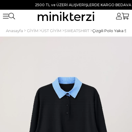
2500 TL ve ÜZERİ ALIŞVERİŞLERDE KARGO BEDAVA ● TÜM
Anasayfa
GİYİM
ÜST GİYİM
SWEATSHIRT
Çizgili Polo Yaka Swe