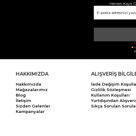
Hemen Kayıt Ol
Ü
v
k
HAKKIMIZDA
ALIŞVERİŞ BİLGİL
Hakkımızda
İade Değişim Koşulla
Mağazalarımız
Gizlilik Sözleşmesi
Blog
Kullanım Koşulları
İletişim
Yurtdışından Alışveri
Sizden Gelenler
Sıkça Sorulan Sorula
Kampanyalar