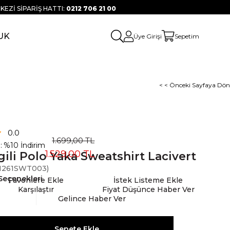
KEZİ SİPARİŞ HATTI:
0212 706 21 00
UK
Üye Girişi
Sepetim
< < Önceki Sayfaya Dön
0.0
1.699,00 TL
:
%
10
İndirim
1.529,00 TL
gili Polo Yaka Sweatshirt Lacivert
261SWT003)
Seçenekleri
Favorilere Ekle
İstek Listeme Ekle
Karşılaştır
Fiyat Düşünce Haber Ver
Gelince Haber Ver