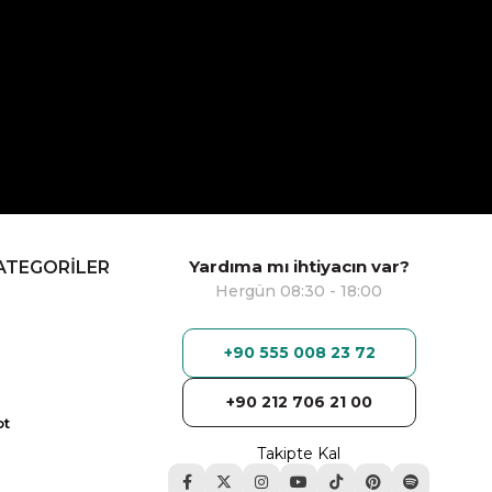
Yardıma mı ihtiyacın var?
ATEGORİLER
Hergün 08:30 - 18:00
+90 555 008 23 72
+90 212 706 21 00
ot
Takipte Kal