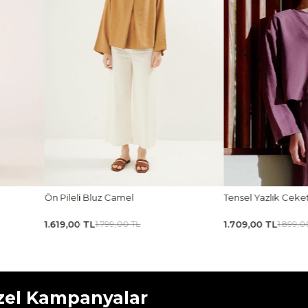
Tensel Yazlık Ceket Mürdüm
Tensel Jile Elbise Açı
1.709,00 TL
1.979,00 TL
1.899,00 TL
2.199,00 
zel Kampanyalar