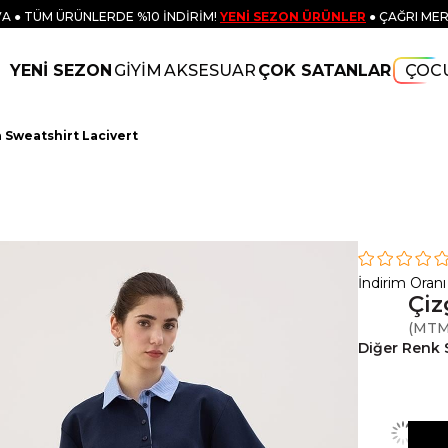
A ● TÜM ÜRÜNLERDE %10 İNDİRİM!
YENİ SEZON ÜRÜNLER
● ÇAĞRI MER
YENİ SEZON
GİYİM
AKSESUAR
ÇOK SATANLAR
ÇOC
a Sweatshirt Lacivert
İndirim Oranı
Çiz
(MTM
Diğer Renk 