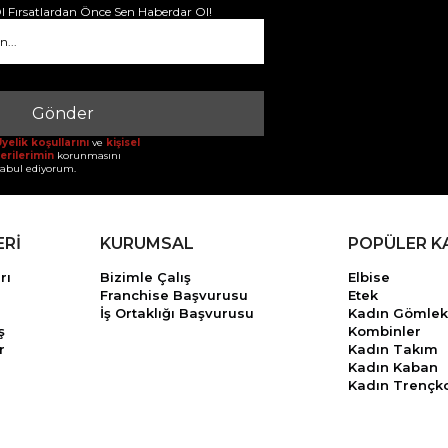
 Fırsatlardan Önce Sen Haberdar Ol!
Gönder
yelik koşullarını
ve
kişisel
erilerimin
korunmasını
abul ediyorum.
ERİ
KURUMSAL
POPÜLER K
rı
Bizimle Çalış
Elbise
Franchise Başvurusu
Etek
İş Ortaklığı Başvurusu
Kadın Gömlek
ş
Kombinler
r
Kadın Takım
Kadın Kaban
Kadın Trençk