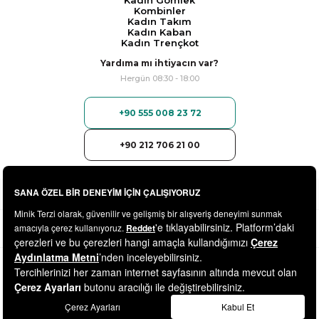
Kadın Gömlek
Kombinler
Kadın Takım
Kadın Kaban
Kadın Trençkot
Yardıma mı ihtiyacın var?
Hergün 08:30 - 18:00
+90 555 008 23 72
+90 212 706 21 00
© 2025
minikterzi.com
- Tüm Hakları Saklıdır.