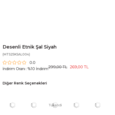
Desenli Etnik Şal Siyah
(MTS25KSAL004)
0.0
299,00 TL
269,00 TL
İndirim Oranı
:
%
10
İndirim
Diğer Renk Seçenekleri
Tükendi