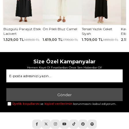
ek
Ön Pileli Bluz Camel
Tensel Yazlık Ceket
Kavisli Gold Düğmeli
Kab
Siyah
Elbise Haki
Lac
1.619,00 TL
1.709,00 TL
2.159,00 TL
2.0
TL
1.799,00 TL
1.899,00 TL
2.399,00 TL
Size Özel Kampanyalar
Hemen Kayıt Ol Fırsatlardan Önce Sen Haberdar Ol!
Gönder
Üyelik koşullarını
ve
kişisel verilerimin
korunmasını kabul ediyorum.