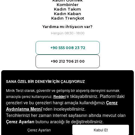
Kadın Gömlek
Kombinler
Kadın Takım
Kadın Kaban
Kadın Trençkot
Yardıma mı ihtiyacın var?
Hergün 08:30 - 18:00
+90 555 008 23 72
+90 212 706 21 00
© 2025
minikterzi.com
- Tüm Hakları Saklıdır.