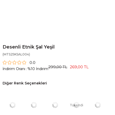
Desenli Etnik Şal Yeşil
(MTS25KSAL004)
0.0
299,00 TL
269,00 TL
İndirim Oranı
:
%
10
İndirim
Diğer Renk Seçenekleri
Tükendi