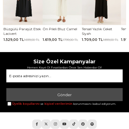
aşüt Etek
Ön Pileli Bluz Camel
Tensel Yazlık Ceket
Tensel Jile Elbise Ka
Siyah
1.619,00 TL
1.709,00 TL
1.979,00 TL
1.699,00 TL
1.799,00 TL
1.899,00 TL
2.199,00
Size Özel Kampanyalar
Hemen Kayıt Ol Fırsatlardan Önce Sen Haberdar Ol!
Gönder
Üyelik koşullarını
ve
kişisel verilerimin
korunmasını kabul ediyorum.