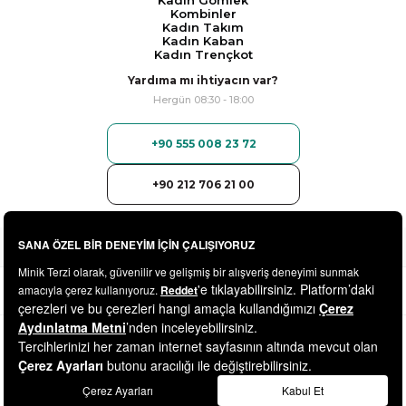
Kadın Gömlek
Kombinler
Kadın Takım
Kadın Kaban
Kadın Trençkot
Yardıma mı ihtiyacın var?
Hergün 08:30 - 18:00
+90 555 008 23 72
+90 212 706 21 00
© 2025
minikterzi.com
- Tüm Hakları Saklıdır.