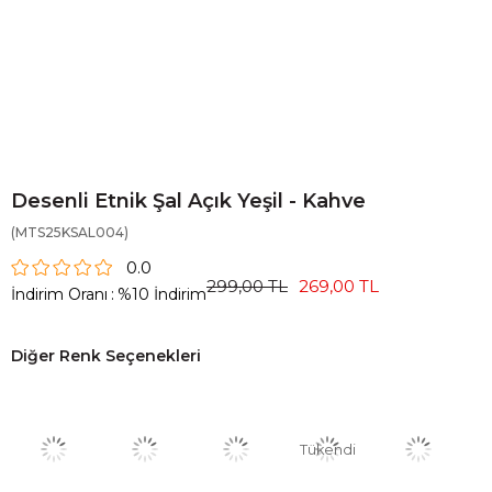
Desenli Etnik Şal Açık Yeşil - Kahve
(MTS25KSAL004)
0.0
299,00 TL
269,00 TL
İndirim Oranı
:
%
10
İndirim
Diğer Renk Seçenekleri
Tükendi