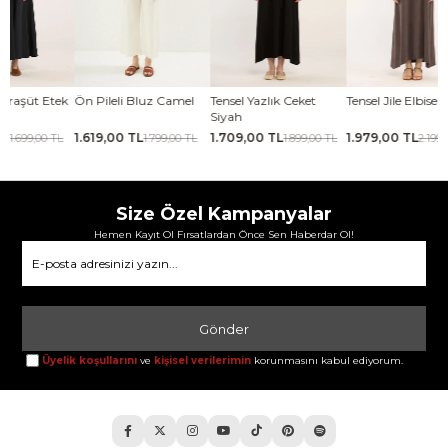
Ön Pileli Bluz Camel
Tensel Yazlık Ceket
Tensel Jile Elbise Kahve
Kabar
Siyah
Laciv
1.619,00 TL
1.709,00 TL
1.979,00 TL
2.06
1.799,00 TL
1.899,00 TL
2.199,00 TL
Size Özel Kampanyalar
Hemen Kayıt Ol Fırsatlardan Önce Sen Haberdar Ol!
Gönder
Üyelik koşullarını
ve
kişisel verilerimin
korunmasını kabul ediyorum.