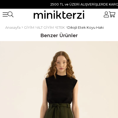
2500 TL ve ÜZERİ ALIŞVERİŞLERDE KARGO B
Anasayfa
GİYİM
ALT GİYİM
ETEK
Dikişli Etek Koyu Haki
Benzer Ürünler