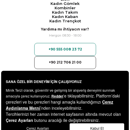
Kadın Gömlek
Kombinler
Kadın Takım
Kadın Kaban
Kadın Trençkot
Yardıma mı ihtiyacın var?
Hergün 08:30 - 18:00
+90 555 008 23 72
+90 212 706 21 00
© 2025
minikterzi.com
- Tüm Hakları Saklıdır.