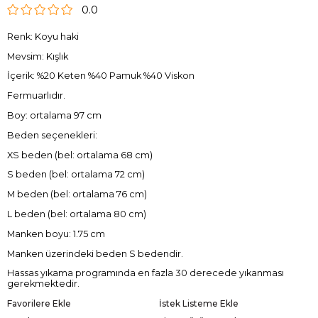
0.0
Renk: Koyu haki
Mevsim: Kışlık
İçerik: %20 Keten %40 Pamuk %40 Viskon
Fermuarlıdır.
Boy: ortalama 97 cm
Beden seçenekleri:
XS beden (bel: ortalama 68 cm)
S beden (bel: ortalama 72 cm)
M beden (bel: ortalama 76 cm)
L beden (bel: ortalama 80 cm)
Manken boyu: 1.75 cm
Manken üzerindeki beden S bedendir.
Hassas yıkama programında en fazla 30 derecede yıkanması
gerekmektedir.
Favorilere Ekle
İstek Listeme Ekle