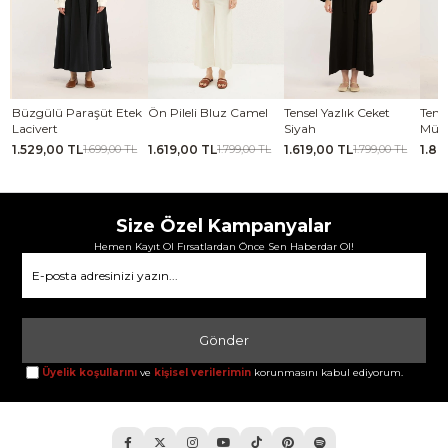
se
Büzgülü Paraşüt Etek
Ön Pileli Bluz Camel
Tensel Yazlık Ceket
Tense
Lacivert
Siyah
Mür
1.529,00 TL
1.619,00 TL
1.619,00 TL
1.88
TL
1.699,00 TL
1.799,00 TL
1.799,00 TL
Size Özel Kampanyalar
Hemen Kayıt Ol Fırsatlardan Önce Sen Haberdar Ol!
Gönder
Üyelik koşullarını
ve
kişisel verilerimin
korunmasını kabul ediyorum.