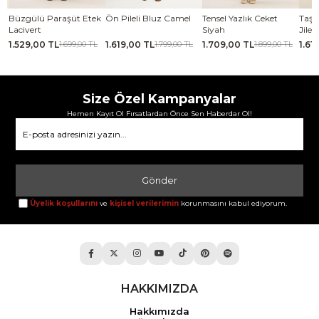
se
Büzgülü Paraşüt Etek
Ön Pileli Bluz Camel
Tensel Yazlık Ceket
Taşl
Lacivert
Siyah
Jile 
1.529,00 TL
1.619,00 TL
1.709,00 TL
1.61
TL
1.699,00 TL
1.799,00 TL
1.899,00 TL
Size Özel Kampanyalar
Hemen Kayıt Ol Fırsatlardan Önce Sen Haberdar Ol!
Gönder
Üyelik koşullarını
ve
kişisel verilerimin
korunmasını kabul ediyorum.
HAKKIMIZDA
Hakkımızda