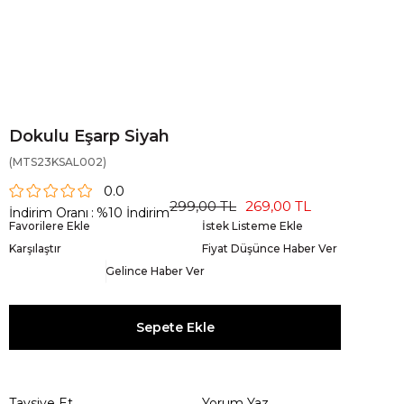
Dokulu Eşarp Siyah
(MTS23KSAL002)
0.0
299,00 TL
269,00 TL
İndirim Oranı
:
%
10
İndirim
Favorilere Ekle
İstek Listeme Ekle
Karşılaştır
Fiyat Düşünce Haber Ver
Gelince Haber Ver
Tavsiye Et
Yorum Yaz