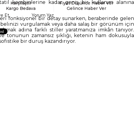
 tatil kombinlerine kadar geniş bir kullanım alanına
Karşılaştır
Fiyat Düşünce Haber Ver
Kargo Bedava
Gelince Haber Ver
ye Et
Yorum Yaz
leri fonksiyonel bir detay sunarken, beraberinde gelen
 belinizi vurgulamak veya daha salaş bir görünüm için
rakmak adına farklı stiller yaratmanıza imkân tanıyor.
ve tonunun zamansız şıklığı, ketenin ham dokusuyla
sofistike bir duruş kazandırıyor.