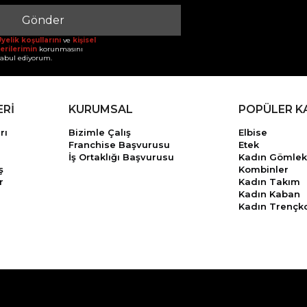
Gönder
yelik koşullarını
ve
kişisel
erilerimin
korunmasını
abul ediyorum.
ERİ
KURUMSAL
POPÜLER K
rı
Bizimle Çalış
Elbise
Franchise Başvurusu
Etek
İş Ortaklığı Başvurusu
Kadın Gömlek
ş
Kombinler
r
Kadın Takım
Kadın Kaban
Kadın Trençk