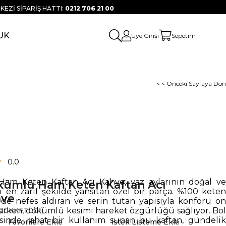
KEZİ SİPARİŞ HATTI:
0212 706 21 00
UK
Üye Girişi
Sepetim
< < Önceki Sayfaya Dön
0.0
am Keten Kaftan Acı Kahve, yaz aylarının doğal ve
ümlü Ham Keten Kaftan Acı
ni en zarif şekilde yansıtan özel bir parça. %100 keten
hve
lde nefes aldıran ve serin tutan yapısıyla konforu ön
arken, dökümlü kesimi hareket özgürlüğü sağlıyor. Bol
20KKFT001)
esinde rahat bir kullanım sunan bu kaftan, gündelik
Favorilere Ekle
İstek Listeme Ekle