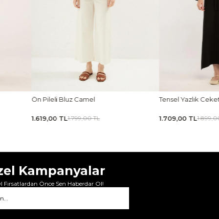
Tensel Yazlık Ceket Siyah
Tensel Jile Elbise Açı
1.709,00 TL
1.979,00 TL
1.899,00 TL
2.199,00 
zel Kampanyalar
 Fırsatlardan Önce Sen Haberdar Ol!