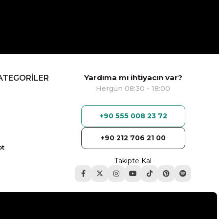
Yardıma mı ihtiyacın var?
ATEGORİLER
Hergün 08:30 - 18:00
+90 555 008 23 72
+90 212 706 21 00
ot
Takipte Kal