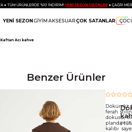
A ● TÜM ÜRÜNLERDE %10 İNDİRİM!
YENİ SEZON ÜRÜNLER
● ÇAĞRI MER
YENİ SEZON
GİYİM
AKSESUAR
ÇOK SATANLAR
ÇOC
Kaftan Acı kahve
Benzer Ürünler
Dökümlü H
Dök
ferah stili
ka
dokusu, ci
planda tut
(MTS
kalıbı say