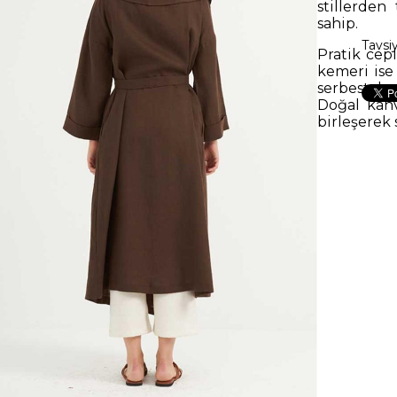
stillerden
sahip.
Tavsi
Pratik cep
kemeri ise
serbest bı
Doğal kah
birleşerek 