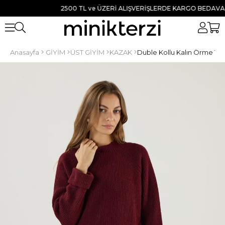
2500 TL ve ÜZERİ ALIŞVERİŞLERDE KARGO BEDAVA ● TÜM
Anasayfa
GİYİM
ÜST GİYİM
KAZAK
Duble Kollu Kalın Örme Tr