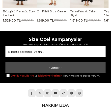
ek
Ön Pileli Bluz Camel
Tensel Yazlık Ceket
Taşlanmış İnce Tensel
Kaba
Siyah
Jile Koyu yeşil
kah
1.619,00 TL
1.619,00 TL
1.619,00 TL
2.0
L
1.799,00 TL
1.799,00 TL
1.799,00 TL
Size Özel Kampanyalar
Hemen Kayıt Ol Fırsatlardan Önce Sen Haberdar Ol!
Gönder
Üyelik koşullarını
ve
kişisel verilerimin
korunmasını kabul ediyorum.
HAKKIMIZDA