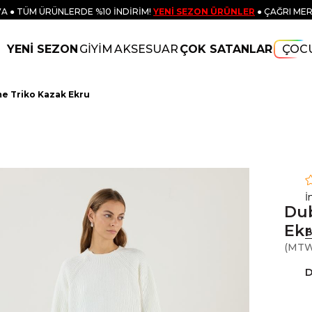
A ● TÜM ÜRÜNLERDE %10 İNDİRİM!
YENİ SEZON ÜRÜNLER
● ÇAĞRI MER
YENİ SEZON
GİYİM
AKSESUAR
ÇOK SATANLAR
ÇOC
me Triko Kazak Ekru
İ
Dub
Ek
B
(MTW
D