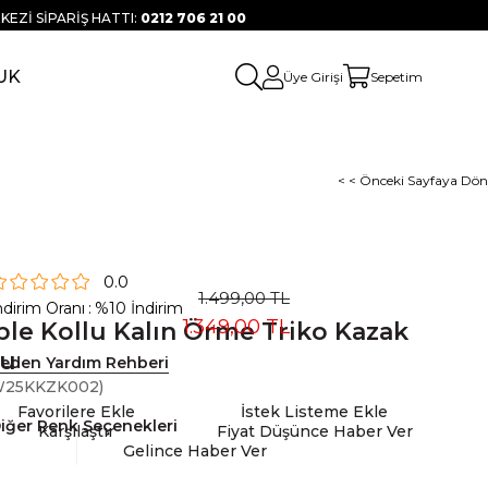
KEZİ SİPARİŞ HATTI:
0212 706 21 00
UK
Üye Girişi
Sepetim
< < Önceki Sayfaya Dön
0.0
1.499,00 TL
ndirim Oranı
:
%
10
İndirim
1.349,00 TL
le Kollu Kalın Örme Triko Kazak
ru
eden Yardım Rehberi
25KKZK002)
Favorilere Ekle
İstek Listeme Ekle
iğer Renk Seçenekleri
Karşılaştır
Fiyat Düşünce Haber Ver
Gelince Haber Ver