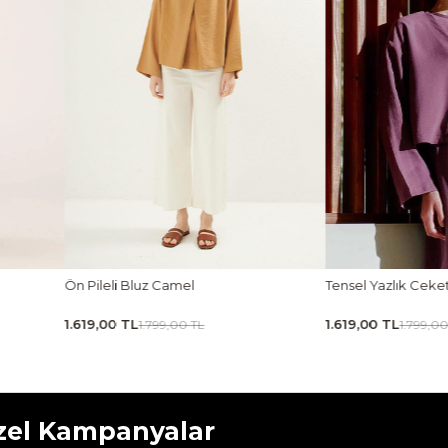
Tensel Yazlık Ceket Mürdüm
Tensel Jile Elbise M
1.619,00 TL
1.889,00 TL
1.799,00 TL
2.099,00
zel Kampanyalar