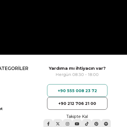
Yardıma mı ihtiyacın var?
ATEGORİLER
Hergün 08:30 - 18:00
+90 555 008 23 72
+90 212 706 21 00
ot
Takipte Kal