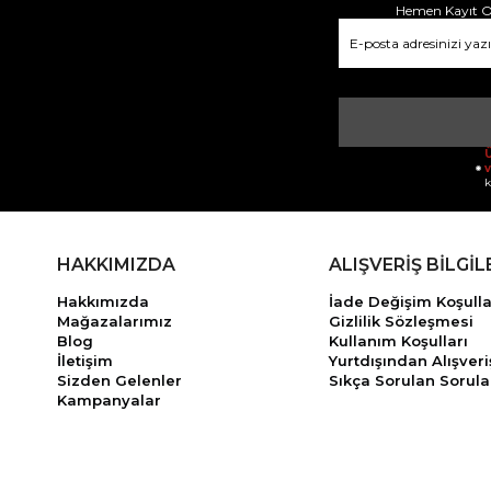
Hemen Kayıt Ol
Ü
v
k
HAKKIMIZDA
ALIŞVERİŞ BİLGİL
Hakkımızda
İade Değişim Koşulla
Mağazalarımız
Gizlilik Sözleşmesi
Blog
Kullanım Koşulları
İletişim
Yurtdışından Alışveri
Sizden Gelenler
Sıkça Sorulan Sorula
Kampanyalar