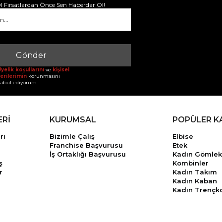
 Fırsatlardan Önce Sen Haberdar Ol!
Gönder
yelik koşullarını
ve
kişisel
erilerimin
korunmasını
abul ediyorum.
ERİ
KURUMSAL
POPÜLER K
rı
Bizimle Çalış
Elbise
Franchise Başvurusu
Etek
İş Ortaklığı Başvurusu
Kadın Gömlek
ş
Kombinler
r
Kadın Takım
Kadın Kaban
Kadın Trençk