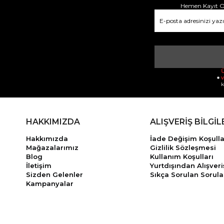
Hemen Kayıt Ol
Ü
v
k
HAKKIMIZDA
ALIŞVERİŞ BİLGİL
Hakkımızda
İade Değişim Koşulla
Mağazalarımız
Gizlilik Sözleşmesi
Blog
Kullanım Koşulları
İletişim
Yurtdışından Alışveri
Sizden Gelenler
Sıkça Sorulan Sorula
Kampanyalar