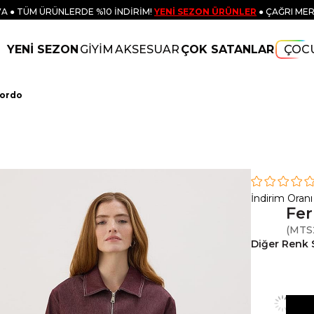
A ● TÜM ÜRÜNLERDE %10 İNDİRİM!
YENİ SEZON ÜRÜNLER
● ÇAĞRI MER
YENİ SEZON
GİYİM
AKSESUAR
ÇOK SATANLAR
ÇOC
Bordo
İndirim Oranı
Fer
(MTS
Diğer Renk 