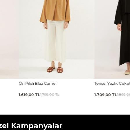
Tensel Yazlık Ceket Siyah
Tensel Jile Elbise Ka
1.709,00 TL
1.979,00 TL
1.899,00 TL
2.199,00 
zel Kampanyalar