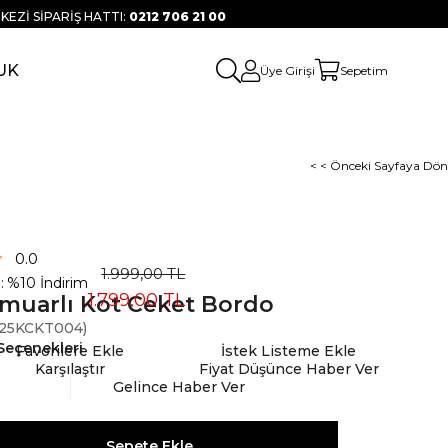
KEZİ SİPARİŞ HATTI:
0212 706 21 00
UK
Üye Girişi
Sepetim
< < Önceki Sayfaya Dön
0.0
1.999,00 TL
:
%
10
İndirim
1.799,00 TL
muarlı Kot Ceket Bordo
25KCKT004)
Seçenekleri
Favorilere Ekle
İstek Listeme Ekle
Karşılaştır
Fiyat Düşünce Haber Ver
Gelince Haber Ver