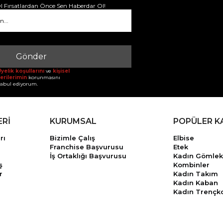
 Fırsatlardan Önce Sen Haberdar Ol!
Gönder
yelik koşullarını
ve
kişisel
erilerimin
korunmasını
abul ediyorum.
ERİ
KURUMSAL
POPÜLER K
rı
Bizimle Çalış
Elbise
Franchise Başvurusu
Etek
İş Ortaklığı Başvurusu
Kadın Gömlek
ş
Kombinler
r
Kadın Takım
Kadın Kaban
Kadın Trençk