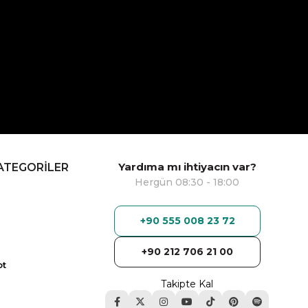
Yardıma mı ihtiyacın var?
ATEGORİLER
Hergün 08:30 - 18:00
+90 555 008 23 72
+90 212 706 21 00
ot
Takipte Kal