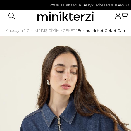
2500 TL ve ÜZERİ ALIŞVERİŞLERDE KARGO BEDAV
Anasayfa
GİYİM
DIŞ GİYİM
CEKET
Fermuarlı Kot Ceket Camel D