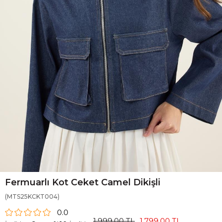
Fermuarlı Kot Ceket Camel Dikişli
(MTS25KCKT004)
0.0
1.999,00 TL
1.799,00 TL