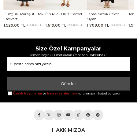
se
Büzgülü Paraşüt Etek
Ön Pileli Bluz Camel
Tensel Yazlık Ceket
Tense
Lacivert
Siyah
1.529,00 TL
1.619,00 TL
1.709,00 TL
1.97
TL
1.699,00 TL
1.799,00 TL
1.899,00 TL
Size Özel Kampanyalar
Hemen Kayıt Ol Fırsatlardan Önce Sen Haberdar Ol!
Gönder
Üyelik koşullarını
ve
kişisel verilerimin
korunmasını kabul ediyorum.
HAKKIMIZDA