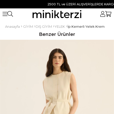
2500 TL ve ÜZERİ ALIŞVERİŞLERDE KARGO BE
Anasayfa
GİYİM
DIŞ GİYİM
YELEK
İp Kemerli Yelek Krem
Benzer Ürünler