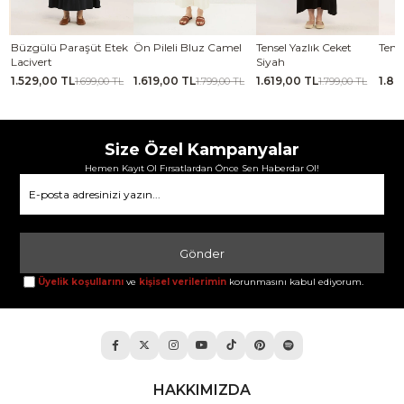
se
Büzgülü Paraşüt Etek
Ön Pileli Bluz Camel
Tensel Yazlık Ceket
Tense
Lacivert
Siyah
1.529,00 TL
1.619,00 TL
1.619,00 TL
1.88
TL
1.699,00 TL
1.799,00 TL
1.799,00 TL
Size Özel Kampanyalar
Hemen Kayıt Ol Fırsatlardan Önce Sen Haberdar Ol!
Gönder
Üyelik koşullarını
ve
kişisel verilerimin
korunmasını kabul ediyorum.
HAKKIMIZDA