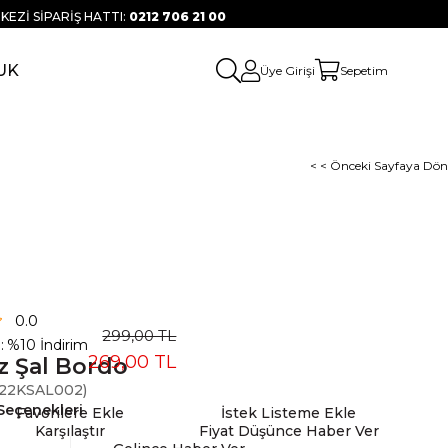
KEZİ SİPARİŞ HATTI:
0212 706 21 00
UK
Üye Girişi
Sepetim
< < Önceki Sayfaya Dön
0.0
299,00 TL
:
%
10
İndirim
269,00 TL
z Şal Bordo
22KSAL002)
Seçenekleri
Favorilere Ekle
İstek Listeme Ekle
Karşılaştır
Fiyat Düşünce Haber Ver