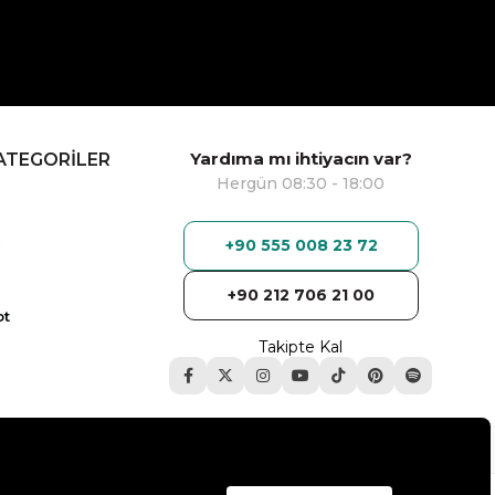
Yardıma mı ihtiyacın var?
ATEGORİLER
Hergün 08:30 - 18:00
+90 555 008 23 72
+90 212 706 21 00
ot
Takipte Kal