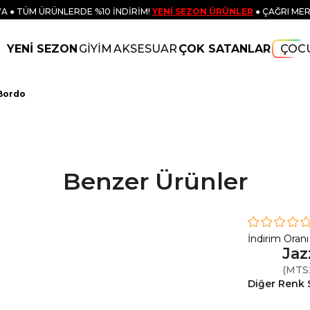
A ● TÜM ÜRÜNLERDE %10 İNDİRİM!
YENİ SEZON ÜRÜNLER
● ÇAĞRI MER
YENİ SEZON
GİYİM
AKSESUAR
ÇOK SATANLAR
ÇOC
 Bordo
Benzer Ürünler
İndirim Oranı
Jaz
(MTS
Diğer Renk 