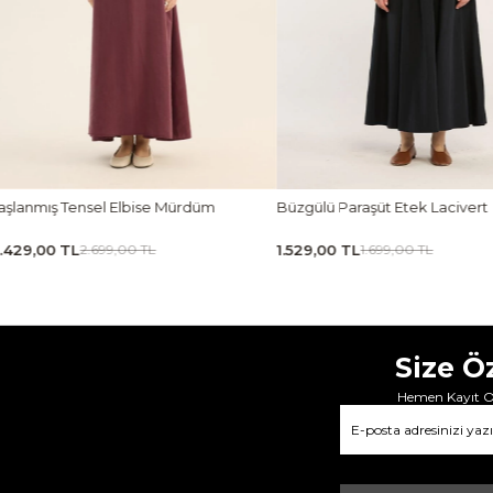
Mürdüm
Büzgülü Paraşüt Etek Lacivert
Ön Pileli Bluz
1.529,00 TL
1.619,00 TL
1.699,00 TL
1.7
Size Ö
Hemen Kayıt Ol