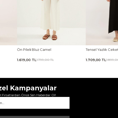
 Camel
Tensel Yazlık Ceket Siyah
Taş
1.709,00 TL
1.6
99,00 TL
1.899,00 TL
zel Kampanyalar
 Fırsatlardan Önce Sen Haberdar Ol!