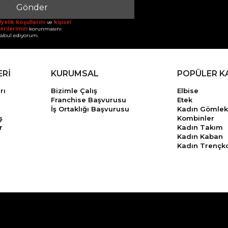
Gönder
yelik koşullarını
ve
kişisel
erilerimin
korunmasını
abul ediyorum.
ERİ
KURUMSAL
POPÜLER K
rı
Bizimle Çalış
Elbise
Franchise Başvurusu
Etek
İş Ortaklığı Başvurusu
Kadın Gömlek
ş
Kombinler
r
Kadın Takım
Kadın Kaban
Kadın Trençk