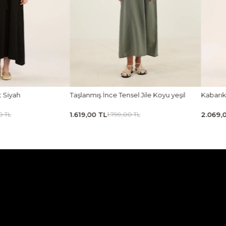
lanmış İnce Tensel Jile Koyu yeşil
Kabarık Puf Etek Lacivert
19,00 TL
2.069,00 TL
1.799,00 TL
2.299,00 TL