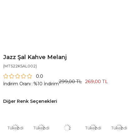
Jazz Şal Kahve Melanj
(MTS22KSAL002)
0.0
299,00 TL
269,00 TL
İndirim Oranı
:
%
10
İndirim
Diğer Renk Seçenekleri
Tükendi
Tükendi
Tükendi
Tükendi