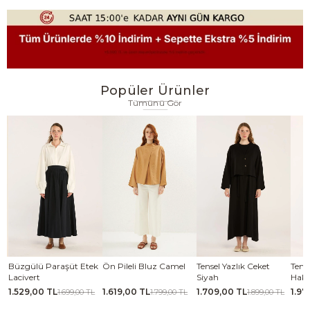
Popüler Ürünler
Tümünü Gör
se
Büzgülü Paraşüt Etek
Ön Pileli Bluz Camel
Tensel Yazlık Ceket
Tense
Lacivert
Siyah
Haki
1.529,00 TL
1.619,00 TL
1.709,00 TL
1.97
TL
1.699,00 TL
1.799,00 TL
1.899,00 TL