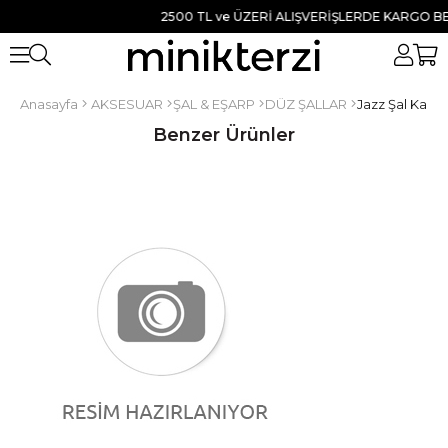
2500 TL ve ÜZERİ ALIŞVERİŞLERDE KARGO BEDAV
Anasayfa
AKSESUAR
ŞAL & EŞARP
DÜZ ŞALLAR
Jazz Şal Kahv
Benzer Ürünler