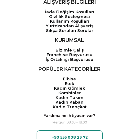
ALIŞVERİŞ BİLGİLERİ
İade Değişim Koşulları
Gizlilik Sözleşmesi
Kullanım Koşulları
Yurtdışından Alışveriş
Sıkça Sorulan Sorular
KURUMSAL
Bizimle Çalış
Franchise Başvurusu
İş Ortaklığı Başvurusu
POPÜLER KATEGORİLER
Elbise
Etek
Kadın Gömlek
Kombinler
Kadın Takım
Kadın Kaban
Kadın Trençkot
Yardıma mı ihtiyacın var?
Hergün 08:30 - 18:00
+90 555 008 23 72