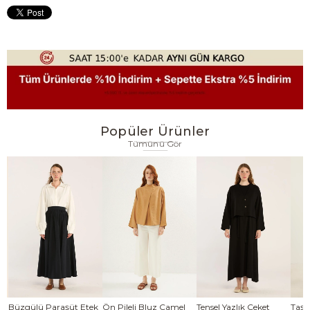
Popüler Ürünler
Tümünü Gör
se
Büzgülü Paraşüt Etek
Ön Pileli Bluz Camel
Tensel Yazlık Ceket
Taşl