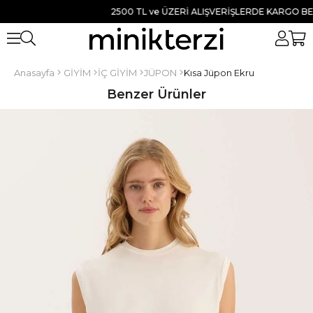
2500 TL ve ÜZERİ ALIŞVERİŞLERDE KARGO BEDAVA
Anasayfa
GİYİM
İÇ GİYİM
JÜPON
Kısa Jüpon Ekru
Benzer Ürünler