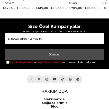
Lacivert
Siyah
Jile 
1.529,00 TL
1.619,00 TL
1.709,00 TL
1.61
TL
1.699,00 TL
1.799,00 TL
1.899,00 TL
Size Özel Kampanyalar
Hemen Kayıt Ol Fırsatlardan Önce Sen Haberdar Ol!
Gönder
Üyelik koşullarını
ve
kişisel verilerimin
korunmasını kabul ediyorum.
HAKKIMIZDA
Hakkımızda
Mağazalarımız
Blog