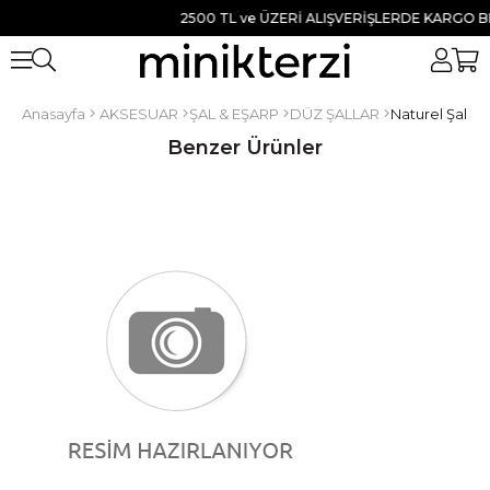
2500 TL ve ÜZERİ ALIŞVERİŞLERDE KARGO BEDA
Anasayfa
AKSESUAR
ŞAL & EŞARP
DÜZ ŞALLAR
Naturel Şal Ha
Benzer Ürünler