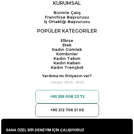
KURUMSAL
Bizimle Çalış
Franchise Başvurusu
İş Ortaklığı Başvurusu
POPÜLER KATEGORİLER
Elbise
Etek
Kadın Gömlek
Kombinler
Kadın Takım
Kadın Kaban
Kadın Trençkot
Yardıma mı ihtiyacın var?
Hergün 08:30 - 18:00
+90 555 008 23 72
+90 212 706 21 00