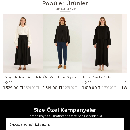
Popüler Ürünler
Tümünü Gör
se
Büzgülü Paraşüt Etek
Ön Pileli Bluz Siyah
Tensel Yazlık Ceket
Tense
Siyah
Siyah
Haki
1.529,00 TL
1.619,00 TL
1.619,00 TL
1.88
TL
1.699,00 TL
1.799,00 TL
1.799,00 TL
Size Özel Kampanyalar
Hemen Kayıt Ol Fırsatlardan Önce Sen Haberdar Ol!