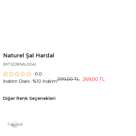
Naturel Şal Hardal
(MTS22KSAL004)
0.0
299,00 TL
269,00 TL
İndirim Oranı
:
%
10
İndirim
Diğer Renk Seçenekleri
Tükendi