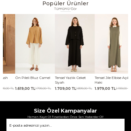
Popüler Ürünler
Tümünü Gör
Ön Pileli Bluz Camel
Tensel Yazlık Ceket
Tensel Jile Elbise Açık
Kabar
Siyah
Haki
Lacive
1.619,00 TL
1.709,00 TL
1.979,00 TL
2.069
L
1.799,00 TL
1.899,00 TL
2.199,00 TL
Size Özel Kampanyalar
Hemen Kayıt Ol Fırsatlardan Önce Sen Haberdar Ol!