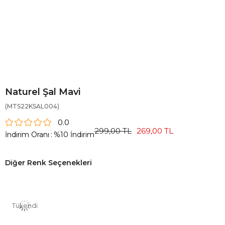
Naturel Şal Mavi
(MTS22KSAL004)
0.0
299,00 TL
269,00 TL
İndirim Oranı
:
%
10
İndirim
Diğer Renk Seçenekleri
Tükendi