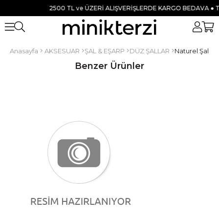
2500 TL ve ÜZERİ ALIŞVERİŞLERDE KARGO BEDAVA ● TÜM 
Anasayfa
AKSESUAR
ŞAL & EŞARP
DÜZ ŞALLAR
Naturel Şal Ma
Benzer Ürünler