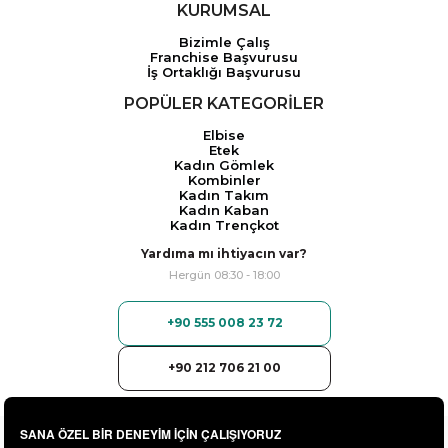
KURUMSAL
Bizimle Çalış
Franchise Başvurusu
İş Ortaklığı Başvurusu
POPÜLER KATEGORİLER
Elbise
Etek
Kadın Gömlek
Kombinler
Kadın Takım
Kadın Kaban
Kadın Trençkot
Yardıma mı ihtiyacın var?
Hergün 08:30 - 18:00
+90 555 008 23 72
+90 212 706 21 00