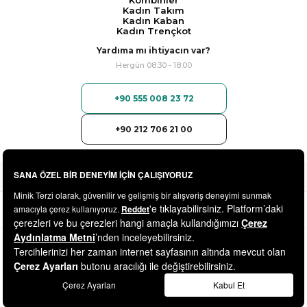
Kombinler
Kadın Takım
Kadın Kaban
Kadın Trençkot
Yardıma mı ihtiyacın var?
Hergün 08:30 - 18:00
+90 555 008 23 72
+90 212 706 21 00
© 2025
minikterzi.com
- Tüm Hakları Saklıdır.