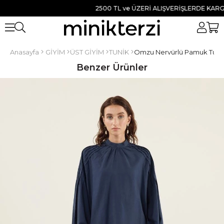
2500 TL ve ÜZERİ ALIŞVERİŞLERDE KARGO B
Anasayfa
GİYİM
ÜST GİYİM
TUNİK
Omzu Nervürlü Pamuk Tunik
Benzer Ürünler