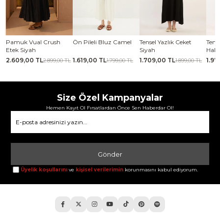
se
Pamuk Vual Crush
Ön Pileli Bluz Camel
Tensel Yazlık Ceket
Tense
Etek Siyah
Siyah
Haki
2.609,00 TL
1.619,00 TL
1.709,00 TL
1.97
TL
2.899,00 TL
1.799,00 TL
1.899,00 TL
Size Özel Kampanyalar
Hemen Kayıt Ol Fırsatlardan Önce Sen Haberdar Ol!
Gönder
Üyelik koşullarını
ve
kişisel verilerimin
korunmasını kabul ediyorum.