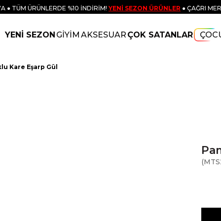
A ● TÜM ÜRÜNLERDE %10 İNDİRİM!
YENİ SEZON ÜRÜNLER
● ÇAĞRI MER
YENİ SEZON
GİYİM
AKSESUAR
ÇOK SATANLAR
ÇOC
lu Kare Eşarp Gül
Pam
(MTS