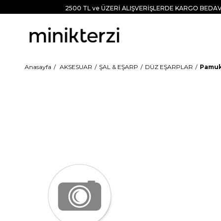
2500 TL ve ÜZERİ ALIŞVERİŞLERDE KARGO BEDAV
Anasayfa
AKSESUAR
ŞAL & EŞARP
DÜZ EŞARPLAR
Pamuk