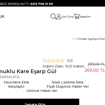
KEZİ SİPARİŞ HATTI:
0212 706 21 00
UK
Üye Girişi
Sepetim
< < Önceki Sayfaya Dön
0.0
299,00 TL
İndirim Oranı
:
%
10
İndirim
269,00 TL
uklu Kare Eşarp Gül
22KSAL012)
Favorilere Ekle
İstek Listeme Ekle
Karşılaştır
Fiyat Düşünce Haber Ver
Gelince Haber Ver