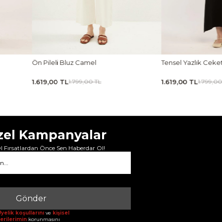
Tensel Yazlık Ceket Siyah
Tensel Jile Elbise Açı
1.619,00 TL
1.889,00 TL
1.799,00 TL
2.099,00
zel Kampanyalar
 Fırsatlardan Önce Sen Haberdar Ol!
Gönder
yelik koşullarını
ve
kişisel
erilerimin
korunmasını