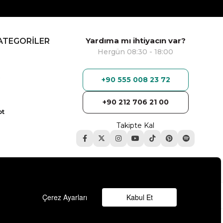
Yardıma mı ihtiyacın var?
ATEGORİLER
Hergün 08:30 - 18:00
+90 555 008 23 72
+90 212 706 21 00
ot
Takipte Kal