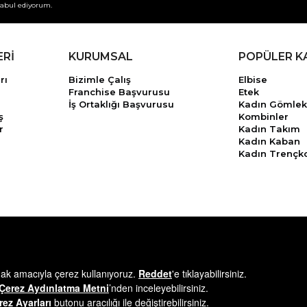
abul ediyorum.
ERİ
KURUMSAL
POPÜLER K
rı
Bizimle Çalış
Elbise
Franchise Başvurusu
Etek
İş Ortaklığı Başvurusu
Kadın Gömlek
ş
Kombinler
r
Kadın Takım
Kadın Kaban
Kadın Trençk
© 2025
minikterzi.com
- Tüm Hakları Saklıdır.