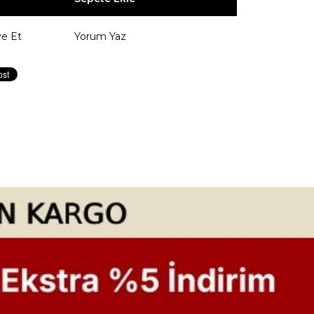
ye Et
Yorum Yaz