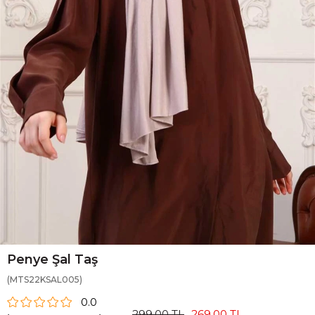
Penye Şal Taş
(MTS22KSAL005)
0.0
299,00 TL
269,00 TL