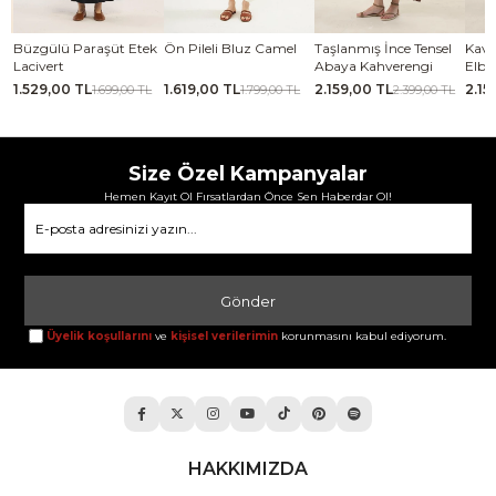
se
Büzgülü Paraşüt Etek
Ön Pileli Bluz Camel
Taşlanmış İnce Tensel
Kavi
Lacivert
Abaya Kahverengi
Elbi
1.529,00 TL
1.619,00 TL
2.159,00 TL
2.15
TL
1.699,00 TL
1.799,00 TL
2.399,00 TL
Size Özel Kampanyalar
Hemen Kayıt Ol Fırsatlardan Önce Sen Haberdar Ol!
Gönder
Üyelik koşullarını
ve
kişisel verilerimin
korunmasını kabul ediyorum.
HAKKIMIZDA