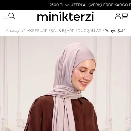
2500 TL ve ÜZERİ ALIŞVERİŞLERDE KARGO BEDAVA
Anasayfa
AKSESUAR
ŞAL & EŞARP
DÜZ ŞALLAR
Penye Şal Taş