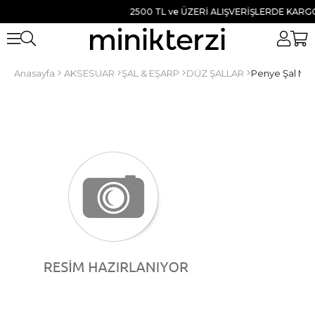
2500 TL ve ÜZERİ ALIŞVERİŞLERDE KARGO B
Anasayfa
AKSESUAR
ŞAL & EŞARP
DÜZ ŞALLAR
Penye Şal Mav