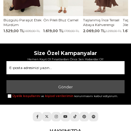
se
Büzgülü Paraşüt Etek
Ön Pileli Bluz Camel
Taşlanmış İnce Tensel
Taşl
Mürdüm
Abaya Kahverengi
Jile 
1.529,00 TL
1.619,00 TL
2.069,00 TL
1.61
TL
1.699,00 TL
1.799,00 TL
2.299,00 TL
Size Özel Kampanyalar
Hemen Kayıt Ol Fırsatlardan Önce Sen Haberdar Ol!
Gönder
Üyelik koşullarını
ve
kişisel verilerimin
korunmasını kabul ediyorum.