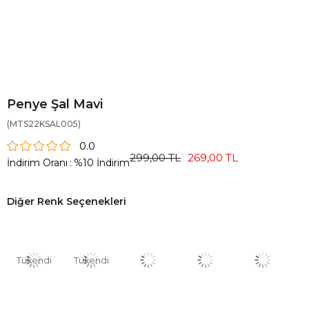
Penye Şal Mavi
(MTS22KSAL005)
0.0
299,00 TL
269,00 TL
İndirim Oranı
:
%
10
İndirim
Diğer Renk Seçenekleri
Tükendi
Tükendi