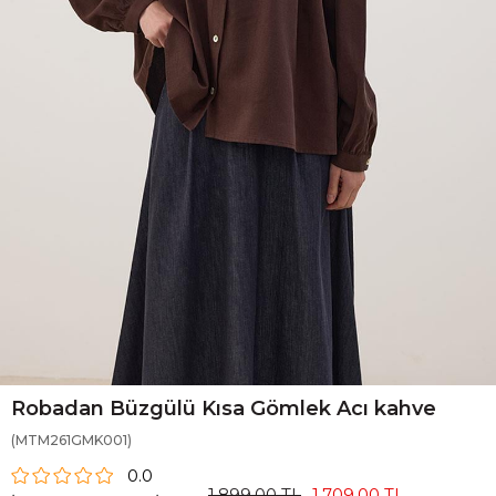
Robadan Büzgülü Kısa Gömlek Acı kahve
(MTM261GMK001)
0.0
1.899,00 TL
1.709,00 TL