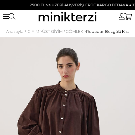
2500 TL ve ÜZERİ ALIŞVERİŞLERDE KARGO BEDAVA ● TÜM Ü
Anasayfa
GİYİM
ÜST GİYİM
GÖMLEK
Robadan Büzgülü Kısa G