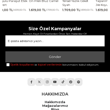
Ön Pileli Bluz Camel
Tensel Yazlık Ceket
Taşlanmış İnce Tensel
Kabar
Siyah
Jile Koyu yeşil
Laciv
1.619,00 TL
1.709,00 TL
1.619,00 TL
2.06
1.799,00 TL
1.899,00 TL
1.799,00 TL
Size Özel Kampanyalar
Hemen Kayıt Ol Fırsatlardan Önce Sen Haberdar Ol!
Gönder
Üyelik koşullarını
ve
kişisel verilerimin
korunmasını kabul ediyorum.
HAKKIMIZDA
Hakkımızda
Mağazalarımız
Blog