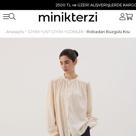
2500 TL ve ÜZERİ ALIŞVERİŞLERDE KARGO BED
Anasayfa
GİYİM
ÜST GİYİM
GÖMLEK
Robadan Büzgülü Kısa G