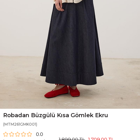
Robadan Büzgülü Kısa Gömlek Ekru
(MTM261GMK001)
0.0
1.899,00 TL
1.709,00 TL