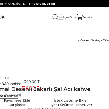
KEZİ SİPARİŞ HATTI:
0212 706 21 00
UK
Üye Girişi
Sepetim
< < Önceki Sayfaya Dön
0.0
349,00 TL
:
%
10
İndirim
314,00 TL
mal Desenli Jakarlı Şal Acı kahve
25KSAL008)
ım Rehberi
Favorilere Ekle
İstek Listeme Ekle
Karşılaştır
Fiyat Düşünce Haber Ver