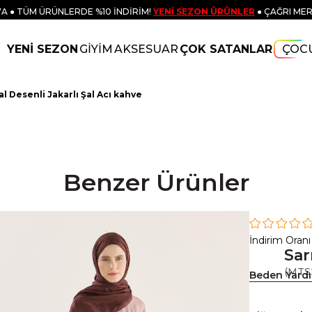
A ● TÜM ÜRÜNLERDE %10 İNDİRİM!
YENİ SEZON ÜRÜNLER
● ÇAĞRI MER
YENİ SEZON
GİYİM
AKSESUAR
ÇOK SATANLAR
ÇOC
l Desenli Jakarlı Şal Acı kahve
Benzer Ürünler
İndirim Oranı
Sar
(MTS
Beden Yard