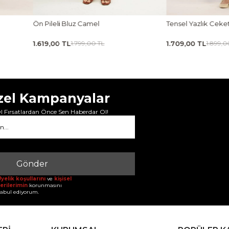
Tensel Yazlık Ceket Siyah
Tensel Jile Elbise Ka
1.709,00 TL
1.979,00 TL
1.899,00 TL
2.199,00 
zel Kampanyalar
 Fırsatlardan Önce Sen Haberdar Ol!
Gönder
yelik koşullarını
ve
kişisel
erilerimin
korunmasını
abul ediyorum.