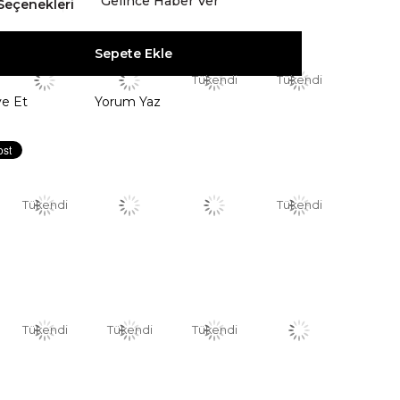
Gelince Haber Ver
Seçenekleri
Tükendi
Tükendi
ye Et
Yorum Yaz
Tükendi
Tükendi
Tükendi
Tükendi
Tükendi