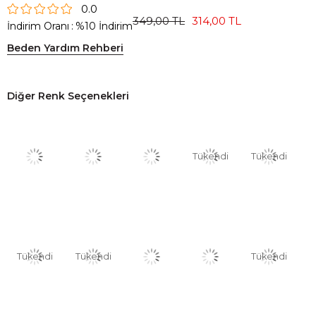
0.0
349,00 TL
314,00 TL
İndirim Oranı
:
%
10
İndirim
Beden Yardım Rehberi
Diğer Renk Seçenekleri
Tükendi
Tükendi
Tükendi
Tükendi
Tükendi