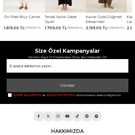
Ön Pileli Bluz Camel
Tensel Yazlık Ceket
Kavisli Gold Düğmeli
Kabarı
Siyah
Elbise Haki
Lacive
1.619,00 TL
1.709,00 TL
2.159,00 TL
2.069
1.799,00 TL
1.899,00 TL
2.399,00 TL
Size Özel Kampanyalar
Hemen Kayıt Ol Fırsatlardan Önce Sen Haberdar Ol!
Gönder
Üyelik koşullarını
ve
kişisel verilerimin
korunmasını kabul ediyorum.
HAKKIMIZDA