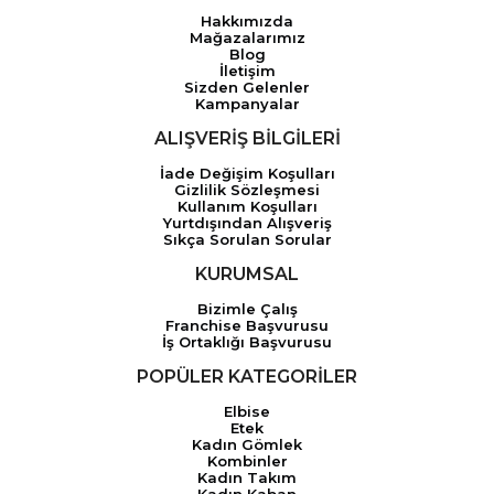
Hakkımızda
Mağazalarımız
Blog
İletişim
Sizden Gelenler
Kampanyalar
ALIŞVERİŞ BİLGİLERİ
İade Değişim Koşulları
Gizlilik Sözleşmesi
Kullanım Koşulları
Yurtdışından Alışveriş
Sıkça Sorulan Sorular
KURUMSAL
Bizimle Çalış
Franchise Başvurusu
İş Ortaklığı Başvurusu
POPÜLER KATEGORİLER
Elbise
Etek
Kadın Gömlek
Kombinler
Kadın Takım
Kadın Kaban