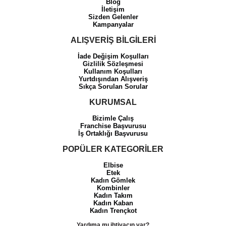
Blog
İletişim
Sizden Gelenler
Kampanyalar
ALIŞVERİŞ BİLGİLERİ
İade Değişim Koşulları
Gizlilik Sözleşmesi
Kullanım Koşulları
Yurtdışından Alışveriş
Sıkça Sorulan Sorular
KURUMSAL
Bizimle Çalış
Franchise Başvurusu
İş Ortaklığı Başvurusu
POPÜLER KATEGORİLER
Elbise
Etek
Kadın Gömlek
Kombinler
Kadın Takım
Kadın Kaban
Kadın Trençkot
Yardıma mı ihtiyacın var?