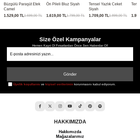
se
Büzgülü Paraşüt Etek
Ön Pileli Bluz Siyah
Tensel Yazlık Ceket
Tense
Camel
Siyah
1.529,00 TL
1.619,00 TL
1.709,00 TL
1.97
1.699,00 TL
1.799,00 TL
1.899,00 TL
Size Özel Kampanyalar
Hemen Kayıt Ol Fırsatlardan Önce Sen Haberdar Ol!
Gönder
Üyelik koşullarını
ve
kişisel verilerimin
korunmasını kabul ediyorum.
HAKKIMIZDA
Hakkımızda
Mağazalarımız