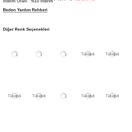
İndirim Oranı
:
%
10
İndirim
Beden Yardım Rehberi
Diğer Renk Seçenekleri
Tükendi
Tükendi
Tükendi
Tükendi
Tükendi
Tükendi