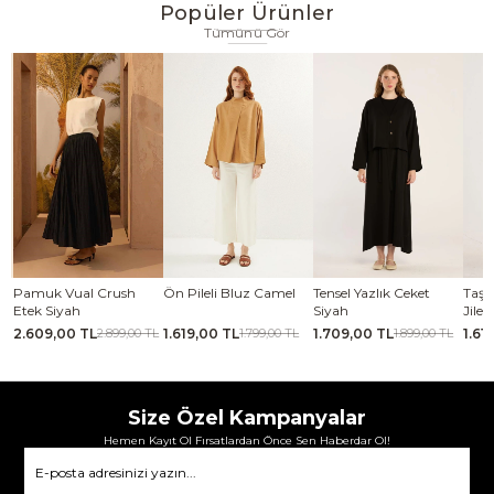
Popüler Ürünler
Tümünü Gör
se
Pamuk Vual Crush
Ön Pileli Bluz Camel
Tensel Yazlık Ceket
Taşl
Etek Siyah
Siyah
Jile
2.609,00 TL
1.619,00 TL
1.709,00 TL
1.61
TL
2.899,00 TL
1.799,00 TL
1.899,00 TL
Size Özel Kampanyalar
Hemen Kayıt Ol Fırsatlardan Önce Sen Haberdar Ol!