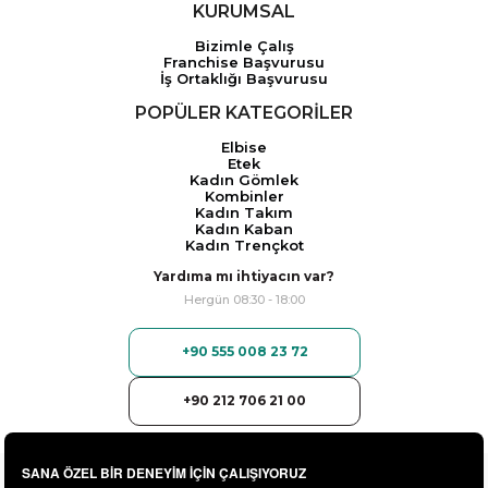
KURUMSAL
Bizimle Çalış
Franchise Başvurusu
İş Ortaklığı Başvurusu
POPÜLER KATEGORİLER
Elbise
Etek
Kadın Gömlek
Kombinler
Kadın Takım
Kadın Kaban
Kadın Trençkot
Yardıma mı ihtiyacın var?
Hergün 08:30 - 18:00
+90 555 008 23 72
+90 212 706 21 00