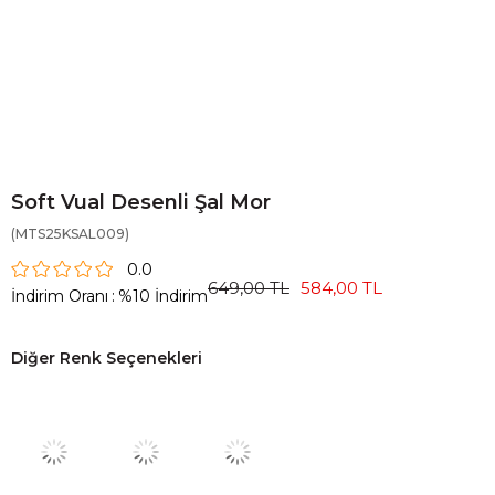
Soft Vual Desenli Şal Mor
(MTS25KSAL009)
0.0
649,00 TL
584,00 TL
İndirim Oranı
:
%
10
İndirim
Diğer Renk Seçenekleri