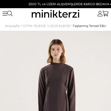
2500 TL ve ÜZERİ ALIŞVERİŞLERDE KARGO BEDAVA ● TÜM
Anasayfa
GİYİM
ELBİSE
UZUN ELBİSE
Taşlanmış Tensel Elbise