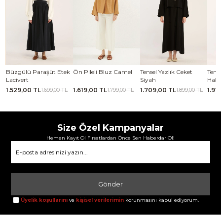
tek
Ön Pileli Bluz Camel
Tensel Yazlık Ceket
Tensel Jile Elbise Açık
Ka
Siyah
Haki
ka
1.619,00 TL
1.709,00 TL
1.979,00 TL
2.
 TL
1.799,00 TL
1.899,00 TL
2.199,00 TL
Size Özel Kampanyalar
Hemen Kayıt Ol Fırsatlardan Önce Sen Haberdar Ol!
Gönder
Üyelik koşullarını
ve
kişisel verilerimin
korunmasını kabul ediyorum.