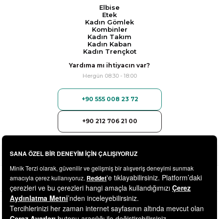
Elbise
Etek
Kadın Gömlek
Kombinler
Kadın Takım
Kadın Kaban
Kadın Trençkot
Yardıma mı ihtiyacın var?
Hergün 08:30 - 18:00
+90 555 008 23 72
+90 212 706 21 00
© 2025
minikterzi.com
- Tüm Hakları Saklıdır.