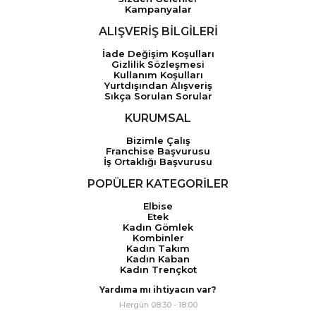
Kampanyalar
ALIŞVERİŞ BİLGİLERİ
İade Değişim Koşulları
Gizlilik Sözleşmesi
Kullanım Koşulları
Yurtdışından Alışveriş
Sıkça Sorulan Sorular
KURUMSAL
Bizimle Çalış
Franchise Başvurusu
İş Ortaklığı Başvurusu
POPÜLER KATEGORİLER
Elbise
Etek
Kadın Gömlek
Kombinler
Kadın Takım
Kadın Kaban
Kadın Trençkot
Yardıma mı ihtiyacın var?
Hergün 08:30 - 18:00