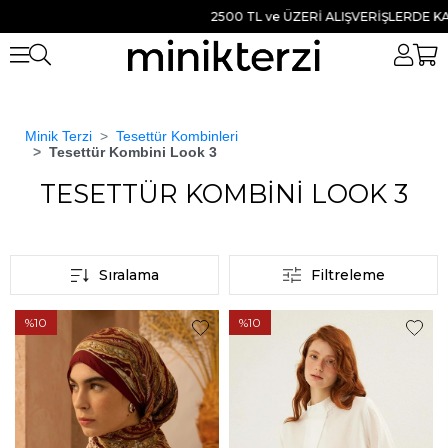
2500 TL ve ÜZERİ ALIŞVERİŞLERDE KAR
Minik Terzi
Tesettür Kombinleri
Anasayfa
TESETTÜR KOMBİNİ LOOK 3
Tesettür Kombini Look 3
TESETTÜR KOMBİNİ LOOK 3
Sıralama
Filtreleme
%10
%10