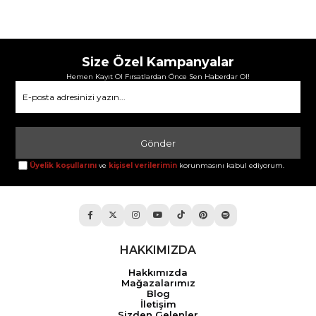
Size Özel Kampanyalar
Hemen Kayıt Ol Fırsatlardan Önce Sen Haberdar Ol!
Gönder
Üyelik koşullarını
ve
kişisel verilerimin
korunmasını kabul ediyorum.
HAKKIMIZDA
Hakkımızda
Mağazalarımız
Blog
İletişim
Sizden Gelenler