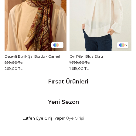
11
5
Desenli Etnik Şal Bordo - Camel
Ön Pileli Bluz Ekru
299,00 TL
1.799,00 TL
269,00 TL
1.619,00 TL
Fırsat Ürünleri
Yeni Sezon
Lütfen Üye Girişi Yapın
Üye Girişi