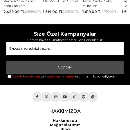
Ön Pileli Bluz Camel
Tensel Yazlık Ceket
Taşlanmış İnce Tensel
Kaba
Mürdüm
Jile Koyu Vizon
1.619,00 TL
1.619,00 TL
1.619,00 TL
2.06
L
1.799,00 TL
1.799,00 TL
1.799,00 TL
Size Özel Kampanyalar
Hemen Kayıt Ol Fırsatlardan Önce Sen Haberdar Ol!
Gönder
Üyelik koşullarını
ve
kişisel verilerimin
korunmasını kabul ediyorum.
HAKKIMIZDA
Hakkımızda
Mağazalarımız
Blog