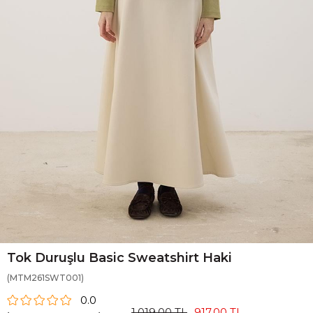
Tok Duruşlu Basic Sweatshirt Haki
(MTM261SWT001)
0.0
1.019,00 TL
917,00 TL