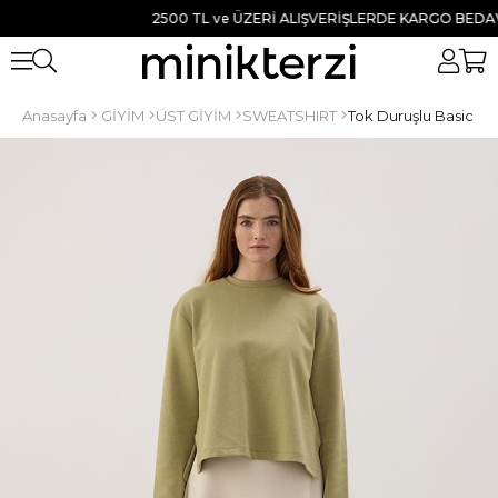
2500 TL ve ÜZERİ ALIŞVERİŞLERDE KARGO BEDAVA ● 
Anasayfa
GİYİM
ÜST GİYİM
SWEATSHIRT
Tok Duruşlu Basic Sw