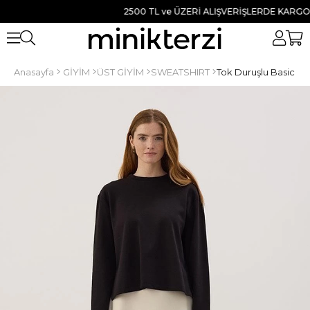
2500 TL ve ÜZERİ ALIŞVERİŞLERDE KARGO BED
Anasayfa
GİYİM
ÜST GİYİM
SWEATSHIRT
Tok Duruşlu Basic Sw