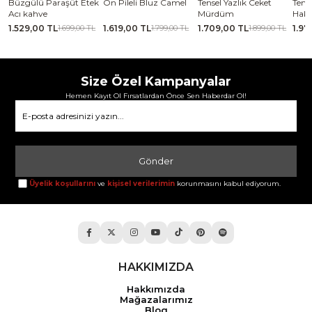
se
Büzgülü Paraşüt Etek
Ön Pileli Bluz Camel
Tensel Yazlık Ceket
Tense
Acı kahve
Mürdüm
Haki
1.529,00 TL
1.619,00 TL
1.709,00 TL
1.97
TL
1.699,00 TL
1.799,00 TL
1.899,00 TL
Size Özel Kampanyalar
Hemen Kayıt Ol Fırsatlardan Önce Sen Haberdar Ol!
Gönder
Üyelik koşullarını
ve
kişisel verilerimin
korunmasını kabul ediyorum.
HAKKIMIZDA
Hakkımızda
Mağazalarımız
Blog