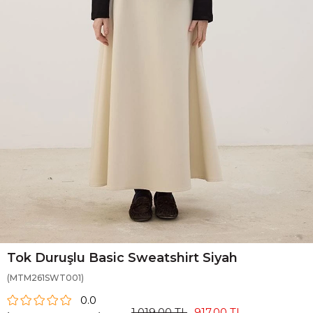
Tok Duruşlu Basic Sweatshirt Siyah
(MTM261SWT001)
0.0
1.019,00 TL
917,00 TL