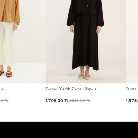
ket Siyah
Tensel Jile Elbise Açık Haki
Kabar
1.979,00 TL
2.06
9,00 TL
2.199,00 TL