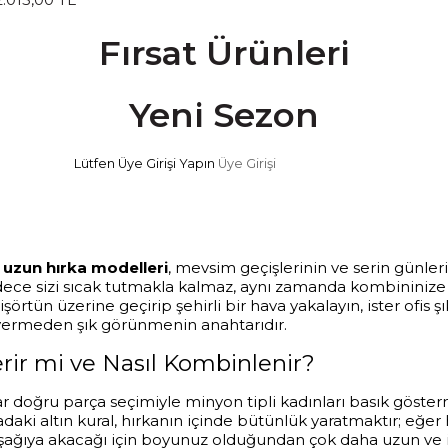
Fırsat Ürünleri
Yeni Sezon
Lütfen Üye Girişi Yapın
Üye Girişi
u
uzun hırka modelleri
, mevsim geçişlerinin ve serin günler
 sadece sizi sıcak tutmakla kalmaz, aynı zamanda kombininiz
örtün üzerine geçirip şehirli bir hava yakalayın, ister ofis 
vermeden şık görünmenin anahtarıdır.
erir mi ve Nasıl Kombinlenir?
r doğru parça seçimiyle minyon tipli kadınları basık göster
uradaki altın kural, hırkanın içinde bütünlük yaratmaktır; eğer
n aşağıya akacağı için boyunuz olduğundan çok daha uzun v