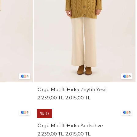
5
5
Örgü Motifli Hırka Zeytin Yeşili
2.239,00 TL
2.015,00 TL
5
5
%10
Örgü Motifli Hırka Acı kahve
2.239,00 TL
2.015,00 TL