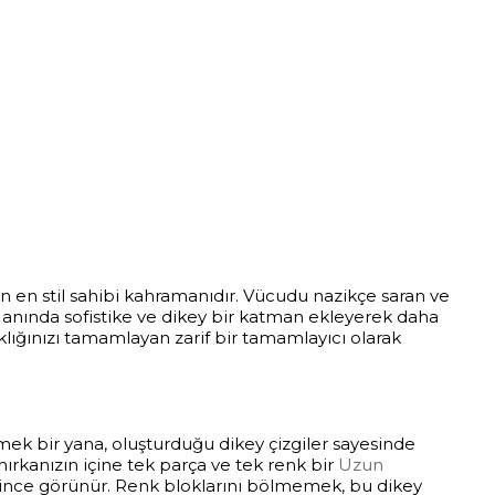
in en stil sahibi kahramanıdır. Vücudu nazikçe saran ve
e anında sofistike ve dikey bir katman ekleyerek daha
şıklığınızı tamamlayan zarif bir tamamlayıcı olarak
mek bir yana, oluşturduğu dikey çizgiler sayesinde
 hırkanızın içine tek parça ve tek renk bir
Uzun
e ince görünür. Renk bloklarını bölmemek, bu dikey