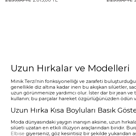
Uzun Hırkalar ve Modelleri
Minik Terzi’nin fonksiyonelliği ve zarafeti buluşturduğ
genellikle diz altına kadar inen bu akışkan silüetler,
uzun görünmenize yardımcı olur. İster dar bir jean ve tiş
kullanın; bu parçalar hareket özgürlüğünüzden ödün 
Uzun Hırka Kısa Boyluları Basık Göst
Moda dünyasındaki yaygın inanışın aksine, uzun hırkala
silüeti uzatan en etkili illüzyon araçlarından biridir. B
Elbise
giyerseniz, göz kesintisiz bir şekilde yukarıda