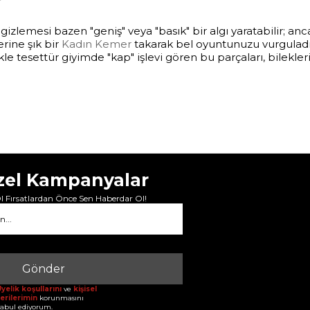
izlemesi bazen "geniş" veya "basık" bir algı yaratabilir; 
rine şık bir
Kadın Kemer
takarak bel oyuntunuzu vurguladığ
kle tesettür giyimde "kap" işlevi gören bu parçaları, bilekl
zel Kampanyalar
 Fırsatlardan Önce Sen Haberdar Ol!
Gönder
yelik koşullarını
ve
kişisel
erilerimin
korunmasını
abul ediyorum.