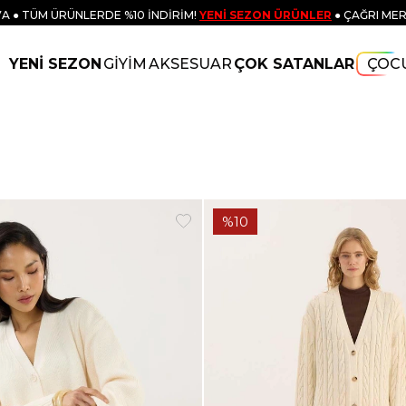
A ● TÜM ÜRÜNLERDE %10 İNDİRİM!
YENİ SEZON ÜRÜNLER
● ÇAĞRI MER
YENİ SEZON
GİYİM
AKSESUAR
ÇOK SATANLAR
ÇOC
%10