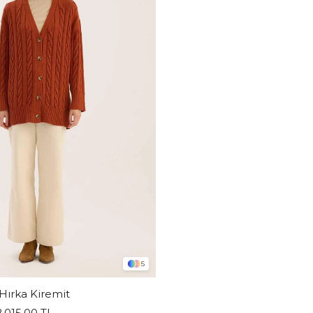
5
 Hırka Kiremit
2.015,00 TL