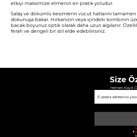
etkiyi maksimize etmenin en pratik yoludur.
Salaş ve dökümlü kesimlerin vücut hatlarını tamamen g
dokunuşa bakar. Hırkanızın veya içindeki kombinin üze
bacak boyunuz optik olarak daha uzun algılanır. Özelli
ferah ve dengeli bir stil elde edebilirsiniz.
Size Ö
Hemen Kayıt Ol
Ü
v
k