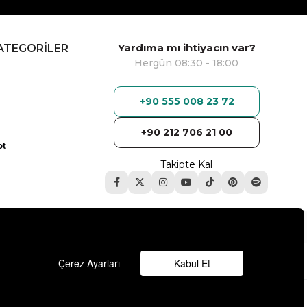
Yardıma mı ihtiyacın var?
ATEGORİLER
Hergün 08:30 - 18:00
+90 555 008 23 72
+90 212 706 21 00
ot
Takipte Kal