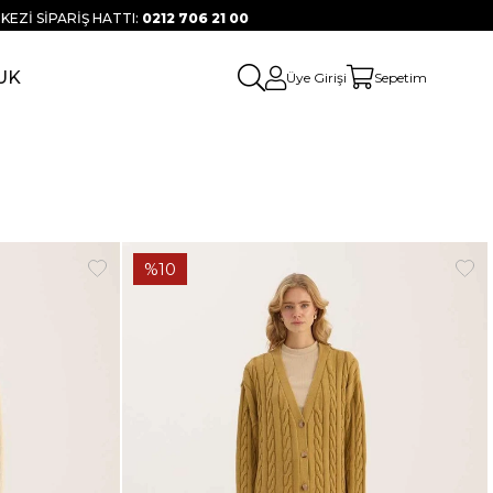
KEZİ SİPARİŞ HATTI:
0212 706 21 00
UK
Üye Girişi
Sepetim
%10