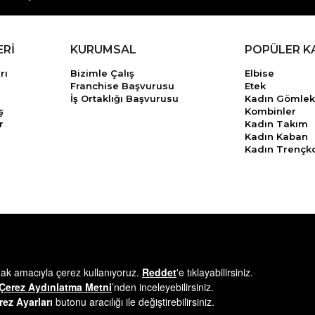
ERİ
KURUMSAL
POPÜLER K
rı
Bizimle Çalış
Elbise
Franchise Başvurusu
Etek
İş Ortaklığı Başvurusu
Kadın Gömlek
ş
Kombinler
r
Kadın Takım
Kadın Kaban
Kadın Trençk
© 2025
minikterzi.com
- Tüm Hakları Saklıdır.