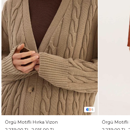
5
Örgü Motifli Hırka Vizon
Örgü Motifli
2.239,00 TL
2.015,00 TL
2.239,00 TL