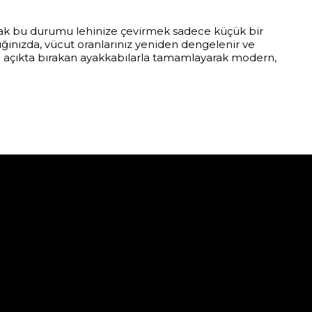
ancak bu durumu lehinize çevirmek sadece küçük bir
ınızda, vücut oranlarınız yeniden dengelenir ve
eri açıkta bırakan ayakkabılarla tamamlayarak modern,