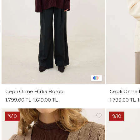
1
Cepli Örme Hırka Bordo
Cepli Örme 
1.799,00 TL
1.619,00 TL
1.799,00 TL
1
%10
%10