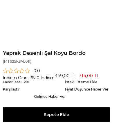
Yaprak Desenli Şal Koyu Bordo
(MTS25KSAL011)
0.0
349,00 TL
314,00 TL
İndirim Oranı
:
%
10
İndirim
Favorilere Ekle
İstek Listeme Ekle
Karşılaştır
Fiyat Düşünce Haber Ver
Gelince Haber Ver