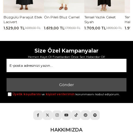
se
Büzgülü Paraşüt Etek
Ön Pileli Bluz Camel
Tensel Yazlık Ceket
Tense
Lacivert
Siyah
Haki
1.529,00 TL
1.619,00 TL
1.709,00 TL
1.97
TL
1.699,00 TL
1.799,00 TL
1.899,00 TL
Size Özel Kampanyalar
Hemen Kayıt Ol Fırsatlardan Önce Sen Haberdar Ol!
Gönder
Üyelik koşullarını
ve
kişisel verilerimin
korunmasını kabul ediyorum.
HAKKIMIZDA