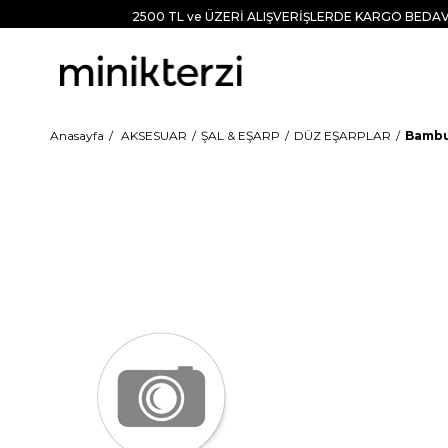
2500 TL ve ÜZERİ ALIŞVERİŞLERDE KARGO BEDAV
Anasayfa
AKSESUAR
ŞAL & EŞARP
DÜZ EŞARPLAR
Bambu