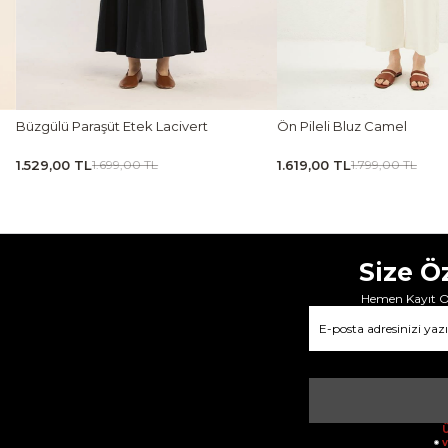
zgülü Paraşüt Etek Lacivert
Ön Pileli Bluz Camel
529,00 TL
1.619,00 TL
1.699,00 TL
1.799,00 TL
Size Ö
Hemen Kayıt Ol
Ü
v