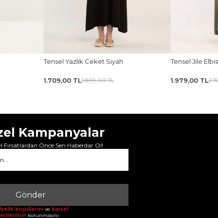
Tensel Yazlık Ceket Siyah
Tensel Jile Elbise Açı
1.709,00 TL
1.979,00 TL
1.899,00 TL
2.199,00 
zel Kampanyalar
 Fırsatlardan Önce Sen Haberdar Ol!
Gönder
yelik koşullarını
ve
kişisel
erilerimin
korunmasını