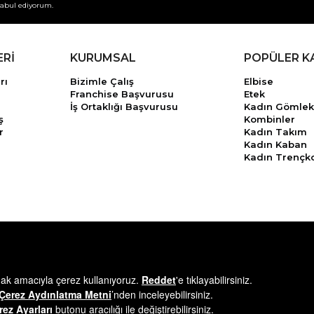
abul ediyorum.
ERİ
KURUMSAL
POPÜLER K
rı
Bizimle Çalış
Elbise
Franchise Başvurusu
Etek
İş Ortaklığı Başvurusu
Kadın Gömlek
ş
Kombinler
r
Kadın Takım
Kadın Kaban
Kadın Trençk
© 2025
minikterzi.com
- Tüm Hakları Saklıdır.