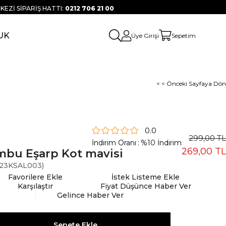
KEZİ SİPARİŞ HATTI:
0212 706 21 00
UK
Üye Girişi
Sepetim
< < Önceki Sayfaya Dön
0.0
299,00 TL
İndirim Oranı
:
%
10
İndirim
269,00 TL
bu Eşarp Kot mavisi
23KSAL003)
Favorilere Ekle
İstek Listeme Ekle
Karşılaştır
Fiyat Düşünce Haber Ver
Gelince Haber Ver