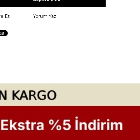
ye Et
Yorum Yaz