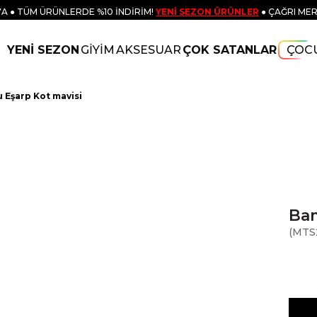
A ● TÜM ÜRÜNLERDE %10 İNDİRİM!
YENİ SEZON ÜRÜNLER
● ÇAĞRI MER
YENİ SEZON
GİYİM
AKSESUAR
ÇOK SATANLAR
ÇOC
 Eşarp Kot mavisi
Bam
(MTS